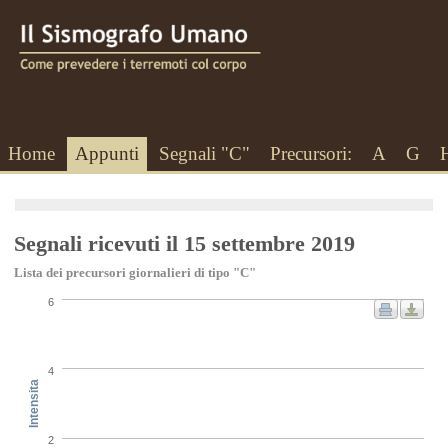
Home
Appunti
Segnali "C"
Precursori:
A
G
Segnali ricevuti il 15 settembre 2019
Lista dei precursori giornalieri di tipo "C"
6
4
Intensita
2