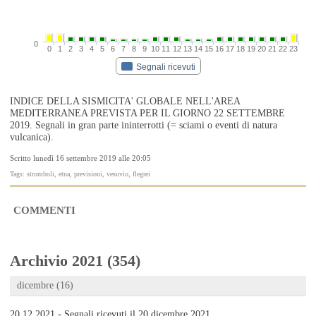
0
0
1
2
3
4
5
6
7
8
9
10
11
12
13
14
15
16
17
18
19
20
21
22
23
Segnali ricevuti
INDICE DELLA SISMICITA' GLOBALE NELL'AREA
MEDITERRANEA PREVISTA PER IL GIORNO 22 SETTEMBRE
2019. Segnali in gran parte ininterrotti (= sciami o eventi di natura
vulcanica).
Scritto lunedì 16 settembre 2019 alle 20:05
Tags: stromboli, etna, previsioni, vesuvio, flegrei
COMMENTI
Archivio 2021 (354)
dicembre (16)
20.12.2021 - Segnali ricevuti il 20 dicembre 2021