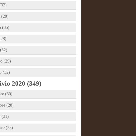
(32)
 (28)
 (35)
(28)
(32)
io (29)
o (32)
vio 2020 (349)
re (30)
re (28)
e (31)
bre (28)