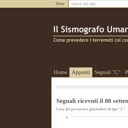
Home
Home
Appunti
Segnali "C"
P
Segnali ricevuti il 08 sett
Lista dei precursori giornalieri di tipo "C"
6