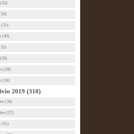
 (32)
(16)
 (31)
 (30)
(32)
(29)
io (28)
o (34)
vio 2019 (318)
re (30)
re (27)
e (31)