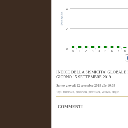
4
Intensita
2
0
0
1
2
3
4
5
6
7
8
INDICE DELLA SISMICITA' GLOBALE
GIORNO 15 SETTEMBRE 2019.
Scritto giovedì 12 settembre 2019 alle 16:39
Tags: terremoto, precursori, previsioni, vesuvio, flegrei
COMMENTI