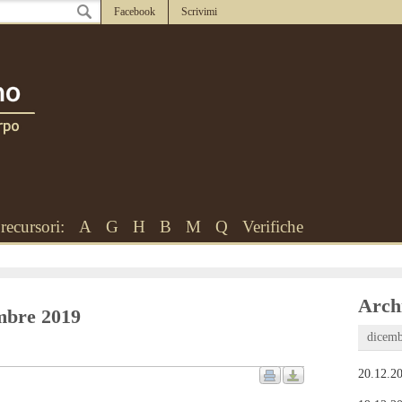
Facebook
Scrivimi
recursori:
A
G
H
B
M
Q
Verifiche
Archi
embre 2019
dicemb
20.12.20