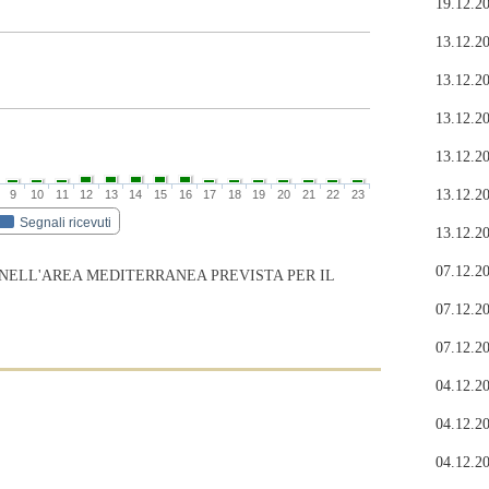
19.12.20
13.12.20
13.12.20
13.12.20
13.12.20
13.12.20
9
10
11
12
13
14
15
16
17
18
19
20
21
22
23
Segnali ricevuti
13.12.20
07.12.20
 NELL'AREA MEDITERRANEA PREVISTA PER IL
07.12.20
07.12.20
04.12.20
04.12.20
04.12.20