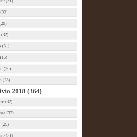
bre (31)
 (33)
(29)
 (32)
 (31)
(16)
io (30)
o (28)
vio 2018 (364)
re (32)
re (32)
e (29)
bre (31)