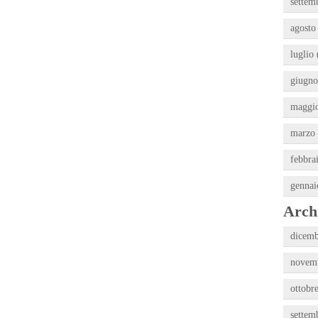
settem
agosto
luglio 
giugno
maggio
marzo 
febbra
gennai
Archi
dicemb
novemb
ottobr
settem