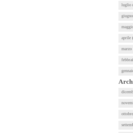
luglio 
giugno
maggio
aprile 
marzo 
febbra
gennai
Archi
dicemb
novemb
ottobr
settem