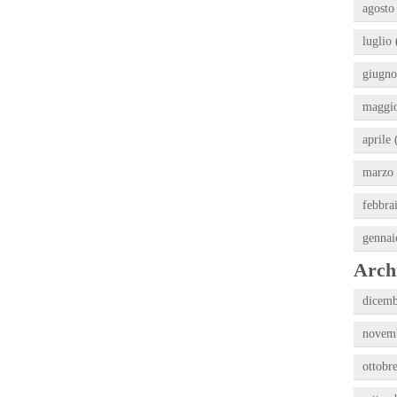
agosto
luglio 
giugno
maggio
aprile 
marzo 
febbra
gennai
Archi
dicemb
novemb
ottobr