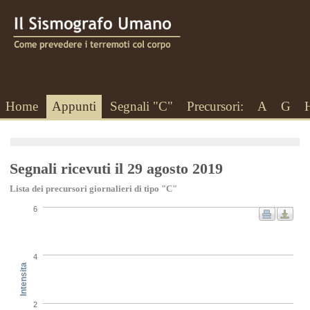
Home
Appunti
Segnali "C"
Precursori:
A
G
Segnali ricevuti il 29 agosto 2019
Lista dei precursori giornalieri di tipo "C"
6
4
Intensita
2