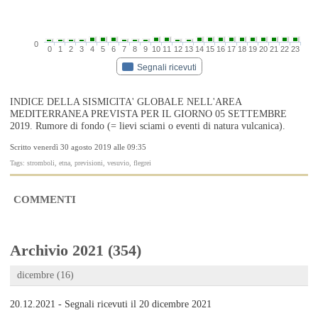
0
0
1
2
3
4
5
6
7
8
9
10
11
12
13
14
15
16
17
18
19
20
21
22
23
Segnali ricevuti
INDICE DELLA SISMICITA' GLOBALE NELL'AREA
MEDITERRANEA PREVISTA PER IL GIORNO 05 SETTEMBRE
2019. Rumore di fondo (= lievi sciami o eventi di natura vulcanica).
Scritto venerdì 30 agosto 2019 alle 09:35
Tags: stromboli, etna, previsioni, vesuvio, flegrei
COMMENTI
Archivio 2021 (354)
dicembre (16)
20.12.2021 - Segnali ricevuti il 20 dicembre 2021