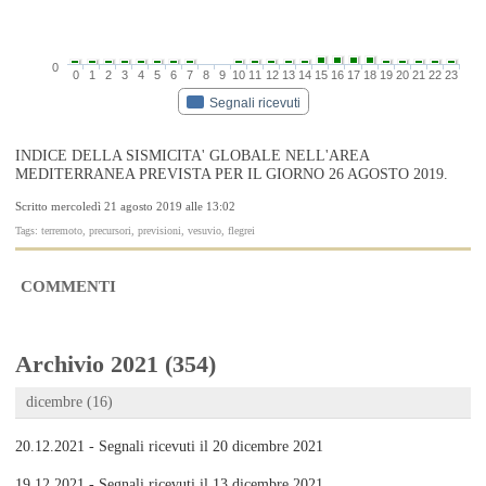
0
0
1
2
3
4
5
6
7
8
9
10
11
12
13
14
15
16
17
18
19
20
21
22
23
Segnali ricevuti
INDICE DELLA SISMICITA' GLOBALE NELL'AREA
MEDITERRANEA PREVISTA PER IL GIORNO 26 AGOSTO 2019.
Scritto mercoledì 21 agosto 2019 alle 13:02
Tags: terremoto, precursori, previsioni, vesuvio, flegrei
COMMENTI
Archivio 2021 (354)
dicembre (16)
20.12.2021 - Segnali ricevuti il 20 dicembre 2021
19.12.2021 - Segnali ricevuti il 13 dicembre 2021