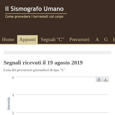
Home
Appunti
Segnali "C"
Precursori:
A
G
Segnali ricevuti il 19 agosto 2019
Lista dei precursori giornalieri di tipo "C"
6
4
Intensita
2