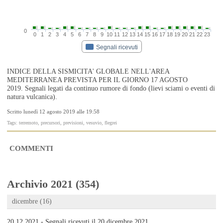
0
0
1
2
3
4
5
6
7
8
9
10
11
12
13
14
15
16
17
18
19
20
21
22
23
Segnali ricevuti
INDICE DELLA SISMICITA' GLOBALE NELL'AREA
MEDITERRANEA PREVISTA PER IL GIORNO 17 AGOSTO
2019. Segnali legati da continuo rumore di fondo (lievi sciami o eventi di
natura vulcanica).
Scritto lunedì 12 agosto 2019 alle 19:58
Tags: terremoto, precursori, previsioni, vesuvio, flegrei
COMMENTI
Archivio 2021 (354)
dicembre (16)
20.12.2021 - Segnali ricevuti il 20 dicembre 2021