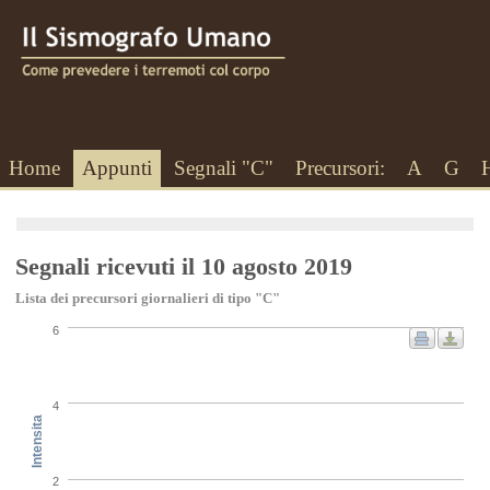
Home
Appunti
Segnali "C"
Precursori:
A
G
Segnali ricevuti il 10 agosto 2019
Lista dei precursori giornalieri di tipo "C"
6
4
Intensita
2