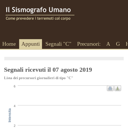
Home
Appunti
Segnali "C"
Precursori:
A
G
Segnali ricevuti il 07 agosto 2019
Lista dei precursori giornalieri di tipo "C"
6
4
Intensita
2