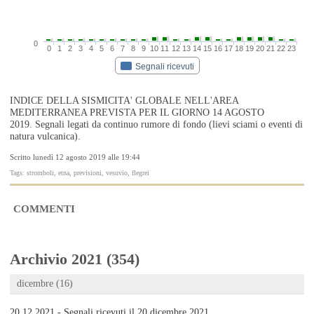
0
0
1
2
3
4
5
6
7
8
9
10
11
12
13
14
15
16
17
18
19
20
21
22
23
Segnali ricevuti
INDICE DELLA SISMICITA' GLOBALE NELL'AREA
MEDITERRANEA PREVISTA PER IL GIORNO 14 AGOSTO
2019. Segnali legati da continuo rumore di fondo (lievi sciami o eventi di
natura vulcanica).
Scritto lunedì 12 agosto 2019 alle 19:44
Tags: stromboli, etna, previsioni, vesuvio, flegrei
COMMENTI
Archivio 2021 (354)
dicembre (16)
20.12.2021 - Segnali ricevuti il 20 dicembre 2021