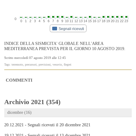
0
0
1
2
3
4
5
6
7
8
9
10
11
12
13
14
15
16
17
18
19
20
21
22
23
Segnali ricevuti
INDICE DELLA SISMICITA' GLOBALE NELL'AREA
MEDITERRANEA PREVISTA PER IL GIORNO 10 AGOSTO 2019.
Scritto mercoledì 07 agosto 2019 alle 12:45
Tags: terremoto, precursori, previsioni, vesuvio, flegrei
COMMENTI
Archivio 2021 (354)
dicembre (16)
20.12.2021 - Segnali ricevuti il 20 dicembre 2021
19.12.2021 - Segnali ricevuti il 13 dicembre 2021