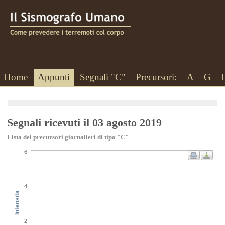
Home
Appunti
Segnali "C"
Precursori:
A
G
Segnali ricevuti il 03 agosto 2019
Lista dei precursori giornalieri di tipo "C"
6
4
Intensita
2