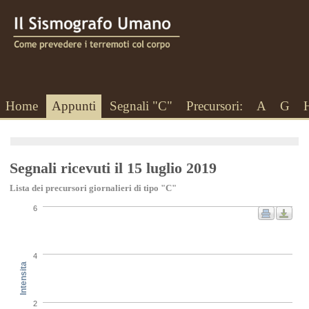
Home
Appunti
Segnali "C"
Precursori:
A
G
Segnali ricevuti il 15 luglio 2019
Lista dei precursori giornalieri di tipo "C"
6
4
Intensita
2