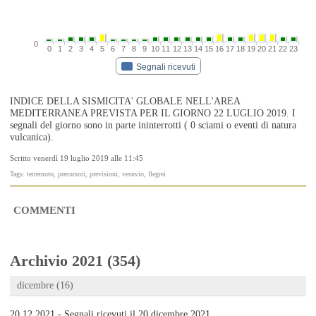
0
0
1
2
3
4
5
6
7
8
9
10
11
12
13
14
15
16
17
18
19
20
21
22
23
Segnali ricevuti
INDICE DELLA SISMICITA' GLOBALE NELL'AREA
MEDITERRANEA PREVISTA PER IL GIORNO 22 LUGLIO 2019. I
segnali del giorno sono in parte ininterrotti ( 0 sciami o eventi di natura
vulcanica).
Scritto venerdì 19 luglio 2019 alle 11:45
Tags: terremoto, precursori, previsioni, vesuvio, flegrei
COMMENTI
Archivio 2021 (354)
dicembre (16)
20.12.2021 - Segnali ricevuti il 20 dicembre 2021