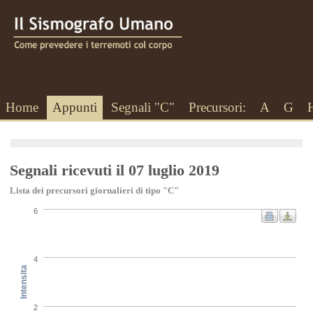
Home
Appunti
Segnali "C"
Precursori:
A
G
Segnali ricevuti il 07 luglio 2019
Lista dei precursori giornalieri di tipo "C"
6
4
Intensita
2