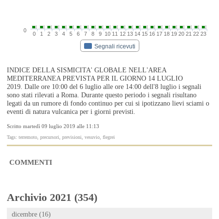
0
0
1
2
3
4
5
6
7
8
9
10
11
12
13
14
15
16
17
18
19
20
21
22
23
Segnali ricevuti
INDICE DELLA SISMICITA' GLOBALE NELL'AREA
MEDITERRANEA PREVISTA PER IL GIORNO 14 LUGLIO
2019. Dalle ore 10:00 del 6 luglio alle ore 14:00 dell'8 luglio i segnali
sono stati rilevati a Roma. Durante questo periodo i segnali risultano
legati da un rumore di fondo continuo per cui si ipotizzano lievi sciami o
eventi di natura vulcanica per i giorni previsti.
Scritto martedì 09 luglio 2019 alle 11:13
Tags: terremoto, precursori, previsioni, vesuvio, flegrei
COMMENTI
Archivio 2021 (354)
dicembre (16)