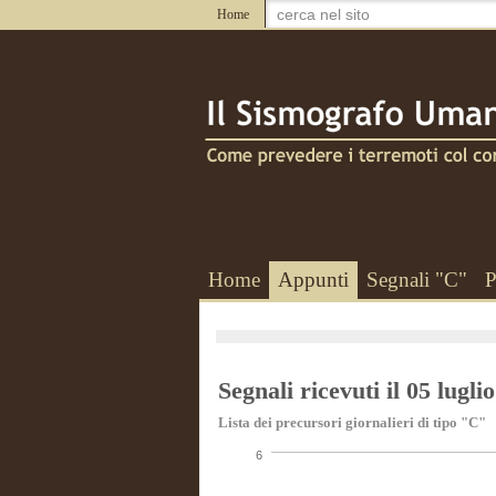
Home
Home
Appunti
Segnali "C"
P
Segnali ricevuti il 05 lugli
Lista dei precursori giornalieri di tipo "C"
6