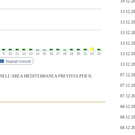
19.12.20
13.12.20
13.12.20
13.12.20
13.12.20
13.12.20
9
10
11
12
13
14
15
16
17
18
19
20
21
22
23
Segnali ricevuti
13.12.20
07.12.20
 NELL'AREA MEDITERRANEA PREVISTA PER IL
07.12.20
07.12.20
04.12.20
04.12.20
04.12.20