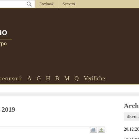
Facebook
Scrivimi
recursori:
A
G
H
B
M
Q
Verifiche
Archi
o 2019
dicemb
20.12.20