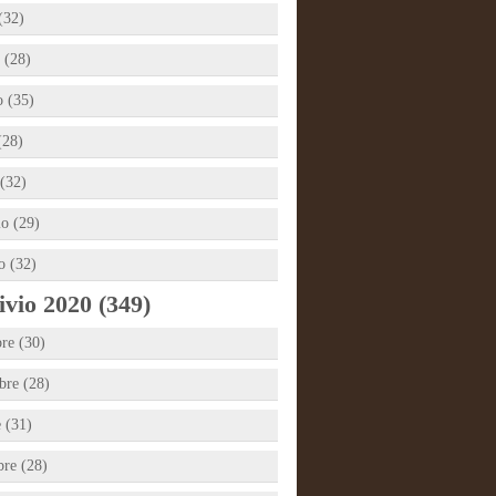
(32)
 (28)
 (35)
(28)
(32)
io (29)
o (32)
vio 2020 (349)
re (30)
re (28)
e (31)
bre (28)