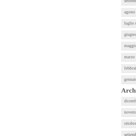
settem
agosto
luglio 
giugno
maggio
marzo 
febbra
gennai
Archi
dicemb
novemb
ottobr
settem