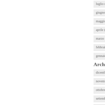
luglio 
giugno
maggio
aprile 
marzo 
febbra
gennai
Archi
dicemb
novemb
ottobr
settem