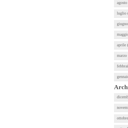
agosto
luglio 
giugno
maggio
aprile 
marzo 
febbra
gennai
Archi
dicemb
novemb
ottobr