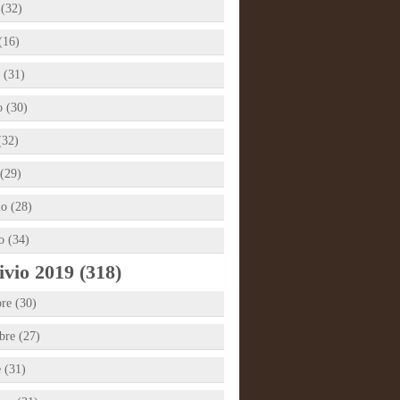
 (32)
(16)
 (31)
 (30)
(32)
(29)
io (28)
o (34)
vio 2019 (318)
re (30)
re (27)
e (31)