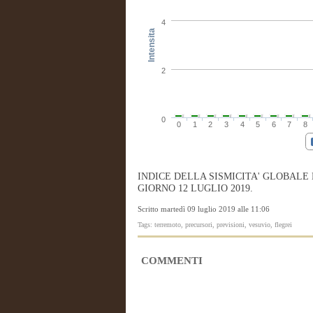
4
Intensita
2
0
0
1
2
3
4
5
6
7
8
INDICE DELLA SISMICITA' GLOBALE
GIORNO 12 LUGLIO 2019.
Scritto martedì 09 luglio 2019 alle 11:06
Tags: terremoto, precursori, previsioni, vesuvio, flegrei
COMMENTI