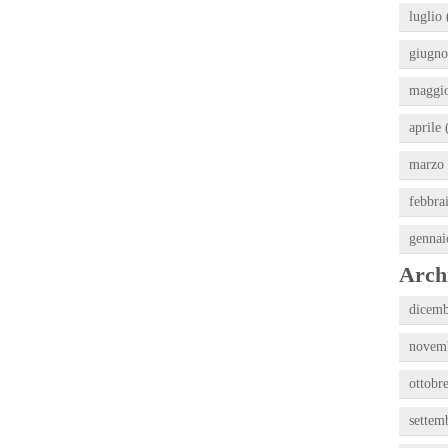
luglio 
giugno
maggio
aprile 
marzo 
febbra
gennai
Archi
dicemb
novemb
ottobr
settem