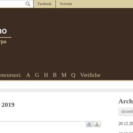
Facebook
Scrivimi
recursori:
A
G
H
B
M
Q
Verifiche
Archi
o 2019
dicemb
20.12.20