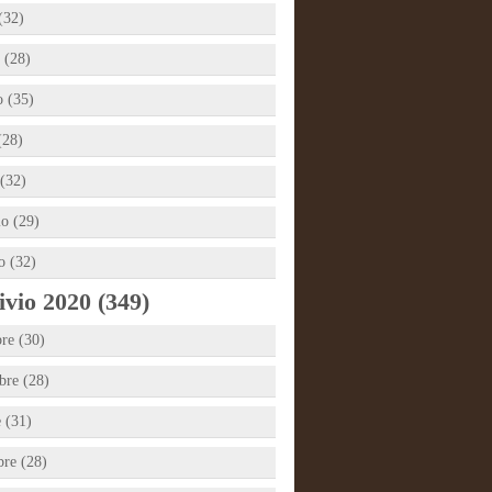
(32)
 (28)
 (35)
(28)
(32)
io (29)
o (32)
vio 2020 (349)
re (30)
re (28)
e (31)
bre (28)