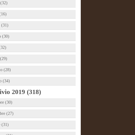
 (32)
(16)
 (31)
 (30)
(32)
(29)
io (28)
o (34)
vio 2019 (318)
re (30)
re (27)
e (31)