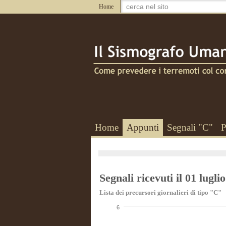
Home
Home
Appunti
Segnali "C"
P
Segnali ricevuti il 01 lugli
Lista dei precursori giornalieri di tipo "C"
6