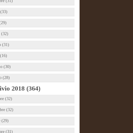
bre (31)
 (33)
(29)
 (32)
 (31)
(16)
io (30)
o (28)
vio 2018 (364)
re (32)
re (32)
e (29)
bre (31)