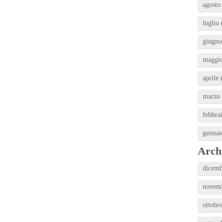
agosto
luglio 
giugno
maggio
aprile 
marzo 
febbra
gennai
Archi
dicemb
novemb
ottobr