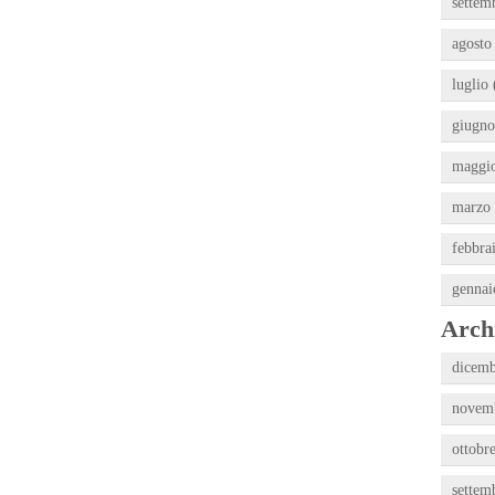
settem
agosto
luglio 
giugno
maggio
marzo 
febbra
gennai
Archi
dicemb
novemb
ottobr
settem