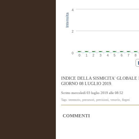
4
Intensita
2
0
0
1
2
3
4
5
6
7
8
INDICE DELLA SISMICITA' GLOBALE
GIORNO 08 LUGLIO 2019.
Scritto mercoledì 03 luglio 2019 alle 08:52
Tags: terremoto, precursori, previsioni, vesuvio, flegrei
COMMENTI