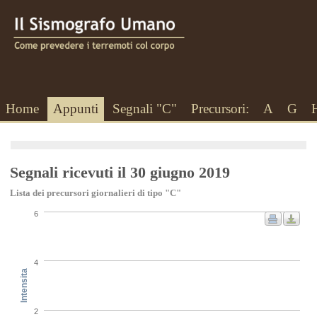
Home
Appunti
Segnali "C"
Precursori:
A
G
Segnali ricevuti il 30 giugno 2019
Lista dei precursori giornalieri di tipo "C"
6
4
Intensita
2