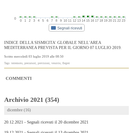
0
0
1
2
3
4
5
6
7
8
9
10
11
12
13
14
15
16
17
18
19
20
21
22
23
Segnali ricevuti
INDICE DELLA SISMICITA' GLOBALE NELL'AREA
MEDITERRANEA PREVISTA PER IL GIORNO 07 LUGLIO 2019.
Scritto mercoledì 03 luglio 2019 alle 08:50
Tags: terremoto, precursori, previsioni, vesuvio, flegrei
COMMENTI
Archivio 2021 (354)
dicembre (16)
20.12.2021 - Segnali ricevuti il 20 dicembre 2021
19.12.2021 - Segnali ricevuti il 13 dicembre 2021