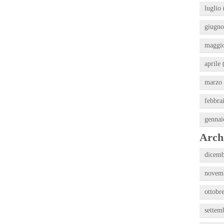
luglio 
giugno
maggio
aprile 
marzo 
febbra
gennai
Archi
dicemb
novemb
ottobr
settem