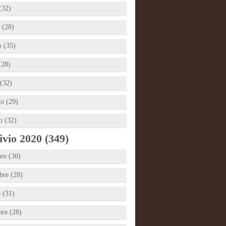
(32)
 (28)
 (35)
(28)
(32)
io (29)
o (32)
vio 2020 (349)
re (30)
re (28)
e (31)
bre (28)