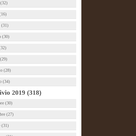
 (32)
(16)
 (31)
 (30)
(32)
(29)
io (28)
o (34)
vio 2019 (318)
re (30)
re (27)
e (31)