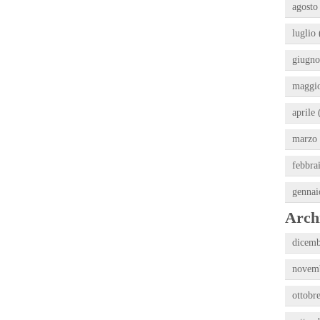
agosto
luglio 
giugno
maggio
aprile 
marzo 
febbra
gennai
Archi
dicemb
novemb
ottobr