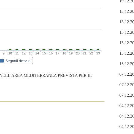
19.12.20
13.12.20
13.12.20
13.12.20
13.12.20
13.12.20
9
10
11
12
13
14
15
16
17
18
19
20
21
22
23
Segnali ricevuti
13.12.20
07.12.20
 NELL'AREA MEDITERRANEA PREVISTA PER IL
07.12.20
07.12.20
04.12.20
04.12.20
04.12.20