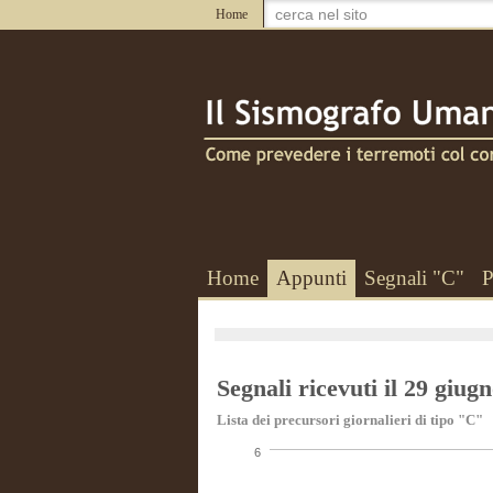
Home
Home
Appunti
Segnali "C"
P
Segnali ricevuti il 29 giug
Lista dei precursori giornalieri di tipo "C"
6