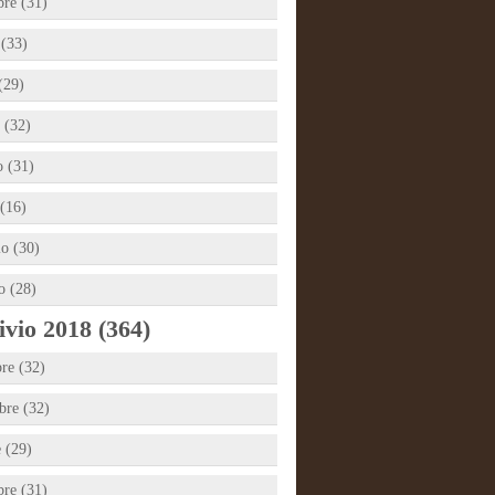
bre (31)
 (33)
(29)
 (32)
 (31)
(16)
io (30)
o (28)
vio 2018 (364)
re (32)
re (32)
e (29)
bre (31)