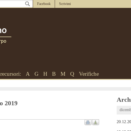
Facebook
Scrivimi
recursori:
A
G
H
B
M
Q
Verifiche
Archi
no 2019
dicemb
20.12.20