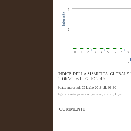
4
Intensita
2
0
0
1
2
3
4
5
6
7
8
INDICE DELLA SISMICITA' GLOBALE
GIORNO 06 LUGLIO 2019.
Scritto mercoledì 03 luglio 2019 alle 08:46
Tags: terremoto, precursori, previsioni, vesuvio, flegrei
COMMENTI