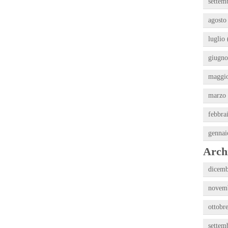
settem
agosto
luglio 
giugno
maggio
marzo 
febbra
gennai
Archi
dicemb
novemb
ottobr
settem