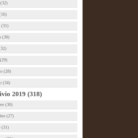
 (32)
(16)
 (31)
 (30)
(32)
(29)
io (28)
o (34)
vio 2019 (318)
re (30)
re (27)
e (31)