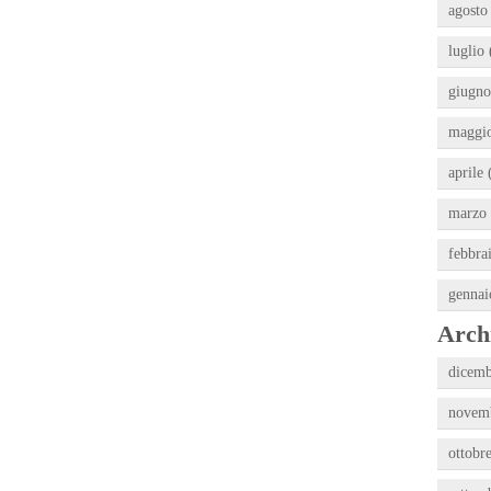
agosto
luglio 
giugno
maggio
aprile 
marzo 
febbra
gennai
Archi
dicemb
novemb
ottobr