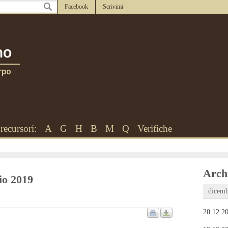
Facebook
Scrivimi
recursori:
A
G
H
B
M
Q
Verifiche
Archi
io 2019
dicemb
20.12.20