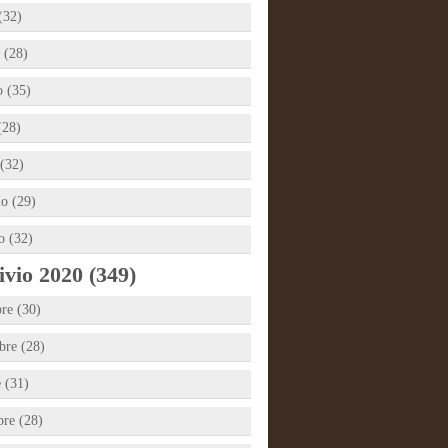
(32)
 (28)
 (35)
(28)
(32)
io (29)
o (32)
vio 2020 (349)
re (30)
re (28)
e (31)
bre (28)