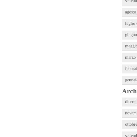
settem
agosto
luglio 
giugno
maggio
marzo 
febbra
gennai
Archi
dicemb
novemb
ottobr
settem