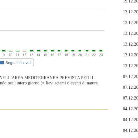
19.12.20
13.12.20
13.12.20
13.12.20
13.12.20
13.12.20
9
10
11
12
13
14
15
16
17
18
19
20
21
22
23
Segnali ricevuti
13.12.20
07.12.20
 NELL'AREA MEDITERRANEA PREVISTA PER IL
r l'intero giorno (= lievi sciami o eventi di natura
07.12.20
07.12.20
04.12.20
04.12.20
04.12.20