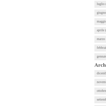
luglio 
giugno
maggio
aprile 
marzo 
febbra
gennai
Archi
dicemb
novemb
ottobr
settem