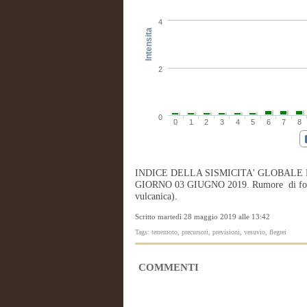
4
Intensita
2
0
0
1
2
3
4
5
6
7
8
INDICE DELLA SISMICITA' GLOBALE
GIORNO 03 GIUGNO 2019. Rumore di fondo pe
vulcanica).
Scritto martedì 28 maggio 2019 alle 13:42
Tags: terremoto, precursori, previsioni, vesuvio, flegrei
COMMENTI