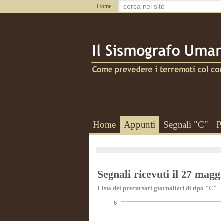
Home
Home
Appunti
Segnali "C"
P
Segnali ricevuti il 27 magg
Lista dei precursori giornalieri di tipo "C"
6