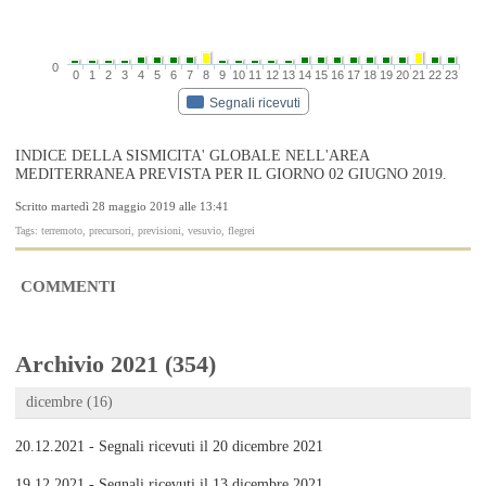
0
0
1
2
3
4
5
6
7
8
9
10
11
12
13
14
15
16
17
18
19
20
21
22
23
Segnali ricevuti
INDICE DELLA SISMICITA' GLOBALE NELL'AREA
MEDITERRANEA PREVISTA PER IL GIORNO 02 GIUGNO 2019.
Scritto martedì 28 maggio 2019 alle 13:41
Tags: terremoto, precursori, previsioni, vesuvio, flegrei
COMMENTI
Archivio 2021 (354)
dicembre (16)
20.12.2021 - Segnali ricevuti il 20 dicembre 2021
19.12.2021 - Segnali ricevuti il 13 dicembre 2021