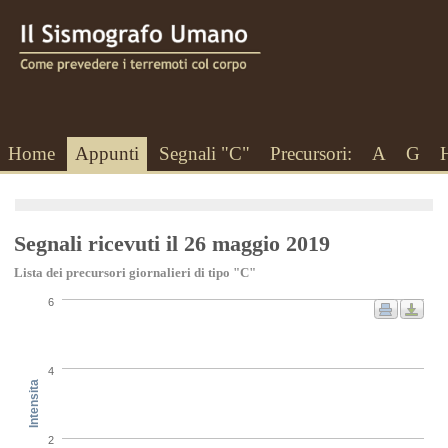
Home
Appunti
Segnali "C"
Precursori:
A
G
Segnali ricevuti il 26 maggio 2019
Lista dei precursori giornalieri di tipo "C"
6
4
Intensita
2