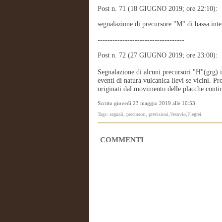
Post n. 71 (18 GIUGNO 2019; ore 22:10):
segnalazione di precursore "M" di bassa int
-----------------------------------
Post n. 72 (27 GIUGNO 2019; ore 23:00):
Segnalazione di alcuni precursori "H"(grg) 
eventi di natura vulcanica lievi se vicini. Pr
originati dal movimento delle placche conti
Scritto giovedì 23 maggio 2019 alle 10:53
Tags: segnali, precursori, previsioni,Vesuvio,Flegrei.
COMMENTI