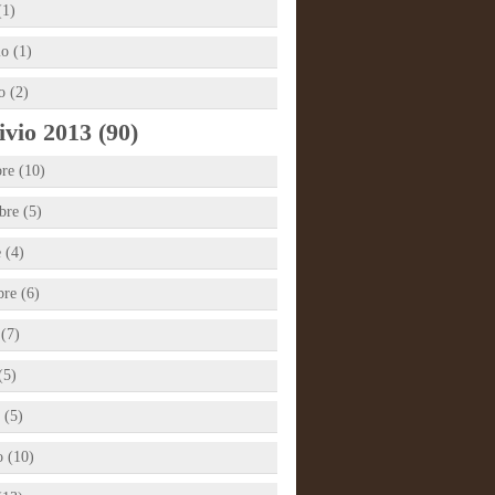
(1)
io (1)
o (2)
vio 2013 (90)
re (10)
re (5)
 (4)
bre (6)
 (7)
(5)
 (5)
 (10)