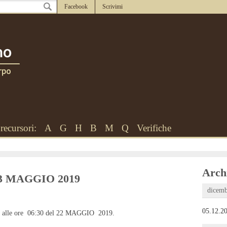
Facebook
Scrivimi
recursori:
A
G
H
B
M
Q
Verifiche
Archi
l 23 MAGGIO 2019
dicemb
05.12.20
to alle ore 06:30 del 22 MAGGIO 2019.