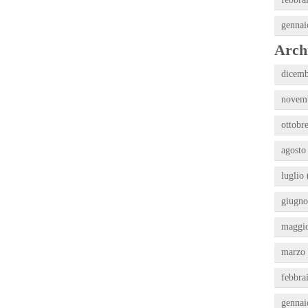
gennai
Archi
dicemb
novemb
ottobre
agosto
luglio 
giugno
maggio
marzo 
febbra
gennai