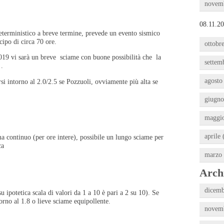
novemb
08.11.20
eterministico a breve termine, prevede un evento sismico
cipo di circa 70 ore.
ottobre
19 vi sarà un breve sciame con buone possibilità che la
settem
 .
agosto
i intorno al 2.0/2.5 se Pozzuoli, ovviamente più alta se
giugno
maggio
aprile 
a continuo (per ore intere), possibile un lungo sciame per
ica
marzo 
Archi
dicemb
u ipotetica scala di valori da 1 a 10 è pari a 2 su 10). Se
orno al 1.8 o lieve sciame equipollente.
novemb