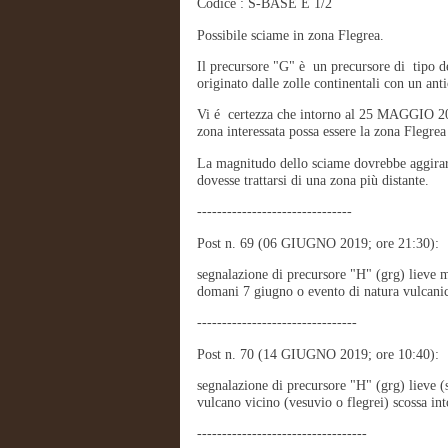
Codice : S-BASE E 1/2
Possibile sciame in zona Flegrea.
Il precursore "G" è un precursore di tipo d
originato dalle zolle continentali con un anti
Vi é certezza che intorno al 25 MAGGIO 20
zona interessata possa essere la zona Flegrea
La magnitudo dello sciame dovrebbe aggirars
dovesse trattarsi di una zona più distante.
-------------------------------
Post n. 69 (06 GIUGNO 2019; ore 21:30):
segnalazione di precursore "H" (grg) lieve m
domani 7 giugno o evento di natura vulcan
--------------------------------
Post n. 70 (14 GIUGNO 2019; ore 10:40):
segnalazione di precursore "H" (grg) lieve (s
vulcano vicino (vesuvio o flegrei) scossa int
----------------------------------