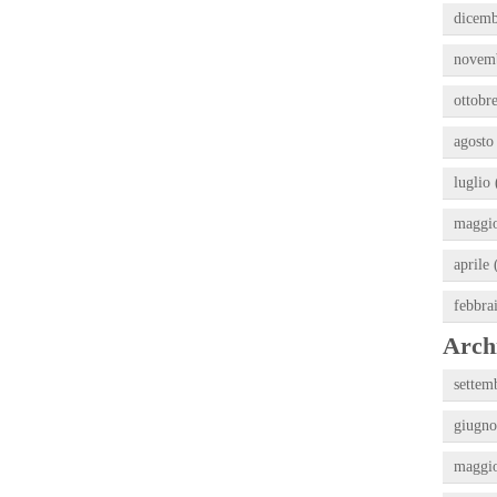
dicemb
novemb
ottobre
agosto
luglio 
maggio
aprile 
febbra
Archi
settem
giugno
maggio