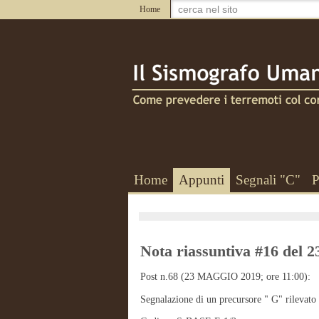
Home
Home
Appunti
Segnali "C"
P
Nota riassuntiva #16 de
Post n.68 (23 MAGGIO 2019; ore 11:00):
Segnalazione di un precursore " G" rileva