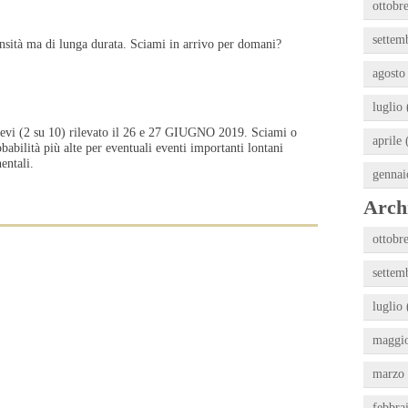
ottobre
settem
ensità ma di lunga durata. Sciami in arrivo per domani?
agosto
luglio 
ievi (2 su 10) rilevato il 26 e 27 GIUGNO 2019. Sciami o
aprile 
obabilità più alte per eventuali eventi importanti lontani
nentali.
gennai
Archi
ottobre
settem
luglio 
maggio
marzo 
febbra