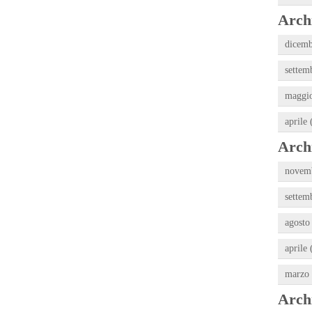
Archi
dicemb
settem
maggio
aprile 
Archi
novemb
settem
agosto
aprile 
marzo 
Archi