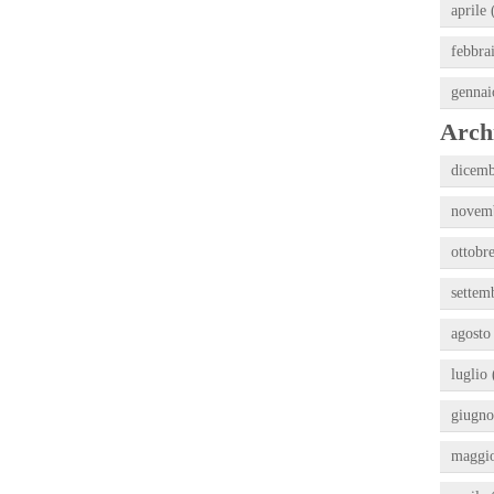
aprile 
febbra
gennai
Archi
dicemb
novemb
ottobre
settem
agosto
luglio 
giugno
maggio