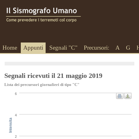
Home
Appunti
Segnali "C"
Precursori:
A
G
Segnali ricevuti il 21 maggio 2019
Lista dei precursori giornalieri di tipo "C"
6
4
Intensita
2