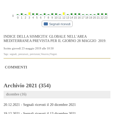
0
0
1
2
3
4
5
6
7
8
9
10
11
12
13
14
15
16
17
18
19
20
21
22
23
Segnali ricevuti
INDICE DELLA SISMICITA' GLOBALE NELL'AREA
MEDITERRANEA PREVISTA PER IL GIORNO 28 MAGGIO 2019.
Scritto giovedì 23 maggio 2019 alle 10:50
Tags: segnali, precursori, previsioni,Vesuvio,Flegrei.
COMMENTI
Archivio 2021 (354)
dicembre (16)
20.12.2021 - Segnali ricevuti il 20 dicembre 2021
19.12.2021 - Segnali ricevuti il 13 dicembre 2021