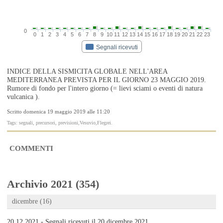
0
0
1
2
3
4
5
6
7
8
9
10
11
12
13
14
15
16
17
18
19
20
21
22
23
Segnali ricevuti
INDICE DELLA SISMICITA GLOBALE NELL'AREA
MEDITERRANEA PREVISTA PER IL GIORNO 23 MAGGIO 2019.
Rumore di fondo per l'intero giorno (= lievi sciami o eventi di natura
vulcanica ).
Scritto domenica 19 maggio 2019 alle 11:20
Tags: segnali, precursori, previsioni,Vesuvio,Flegrei.
COMMENTI
Archivio 2021 (354)
dicembre (16)
20.12.2021 - Segnali ricevuti il 20 dicembre 2021