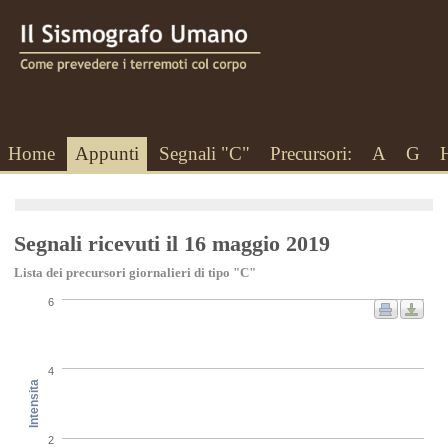
Home
Appunti
Segnali "C"
Precursori:
A
G
Segnali ricevuti il 16 maggio 2019
Lista dei precursori giornalieri di tipo "C"
6
4
Intensita
2