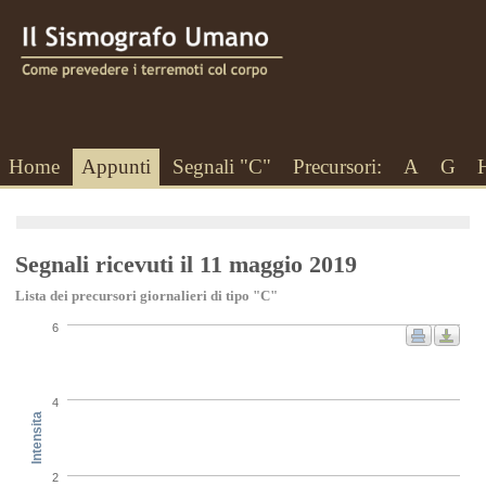
Home
Appunti
Segnali "C"
Precursori:
A
G
Segnali ricevuti il 11 maggio 2019
Lista dei precursori giornalieri di tipo "C"
6
4
Intensita
2