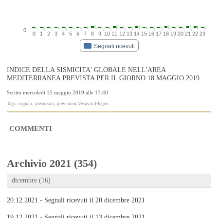
0
0
1
2
3
4
5
6
7
8
9
10
11
12
13
14
15
16
17
18
19
20
21
22
23
Segnali ricevuti
INDICE DELLA SISMICITA' GLOBALE NELL'AREA
MEDITERRANEA PREVISTA PER IL GIORNO 18 MAGGIO 2019.
Scritto mercoledì 15 maggio 2019 alle 13:40
Tags: segnali, precursori, previsioni,Vesuvio,Flegrei.
COMMENTI
Archivio 2021 (354)
dicembre (16)
20.12.2021 - Segnali ricevuti il 20 dicembre 2021
19.12.2021 - Segnali ricevuti il 13 dicembre 2021