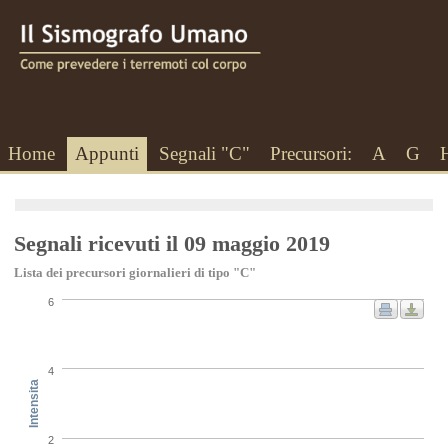
Home
Appunti
Segnali "C"
Precursori:
A
G
Segnali ricevuti il 09 maggio 2019
Lista dei precursori giornalieri di tipo "C"
6
4
Intensita
2