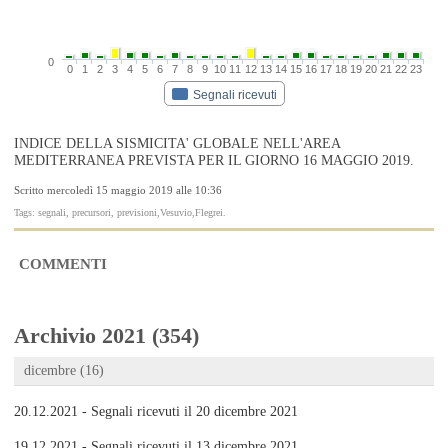
0
0
1
2
3
4
5
6
7
8
9
10
11
12
13
14
15
16
17
18
19
20
21
22
23
Segnali ricevuti
INDICE DELLA SISMICITA' GLOBALE NELL'AREA
MEDITERRANEA PREVISTA PER IL GIORNO 16 MAGGIO 2019.
Scritto mercoledì 15 maggio 2019 alle 10:36
Tags: segnali, precursori, previsioni,Vesuvio,Flegrei.
COMMENTI
Archivio 2021 (354)
dicembre (16)
20.12.2021 - Segnali ricevuti il 20 dicembre 2021
19.12.2021 - Segnali ricevuti il 13 dicembre 2021