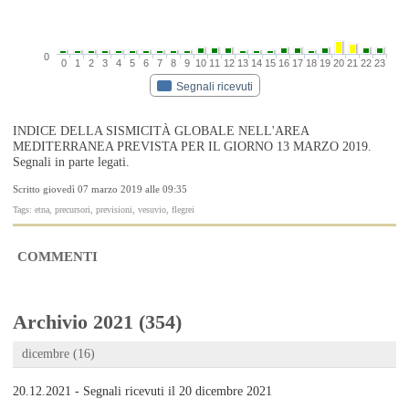
0
0
1
2
3
4
5
6
7
8
9
10
11
12
13
14
15
16
17
18
19
20
21
22
23
Segnali ricevuti
INDICE DELLA SISMICITÀ GLOBALE NELL'AREA
MEDITERRANEA PREVISTA PER IL GIORNO 13 MARZO 2019.
Segnali in parte legati.
Scritto giovedì 07 marzo 2019 alle 09:35
Tags: etna, precursori, previsioni, vesuvio, flegrei
COMMENTI
Archivio 2021 (354)
dicembre (16)
20.12.2021 - Segnali ricevuti il 20 dicembre 2021