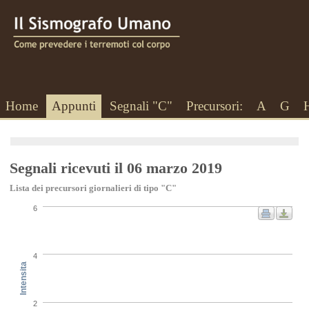
Home
Appunti
Segnali "C"
Precursori:
A
G
Segnali ricevuti il 06 marzo 2019
Lista dei precursori giornalieri di tipo "C"
6
4
Intensita
2