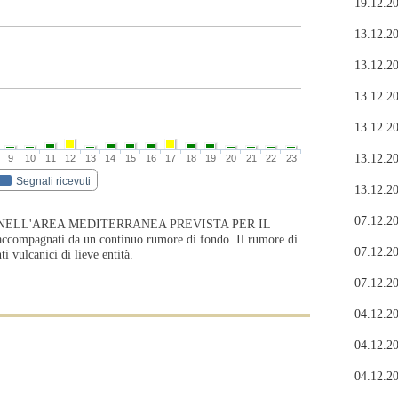
19.12.20
13.12.20
13.12.20
13.12.20
13.12.20
13.12.20
9
10
11
12
13
14
15
16
17
18
19
20
21
22
23
Segnali ricevuti
13.12.20
07.12.20
NELL'AREA MEDITERRANEA PREVISTA PER IL
ompagnati da un continuo rumore di fondo. Il rumore di
07.12.20
i vulcanici di lieve entità.
07.12.20
04.12.20
04.12.20
04.12.20