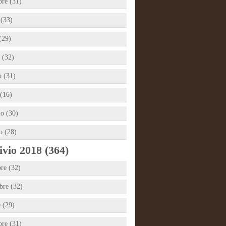
bre (31)
 (33)
(29)
 (32)
 (31)
(16)
io (30)
o (28)
vio 2018 (364)
re (32)
re (32)
e (29)
bre (31)