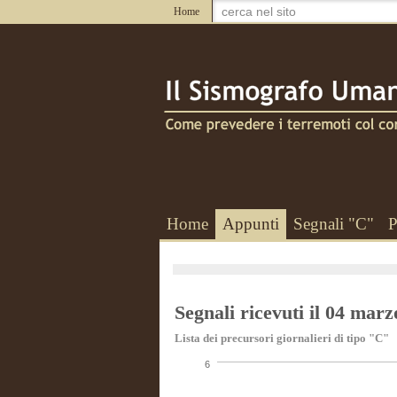
Home
Home
Appunti
Segnali "C"
P
Segnali ricevuti il 04 mar
Lista dei precursori giornalieri di tipo "C"
6