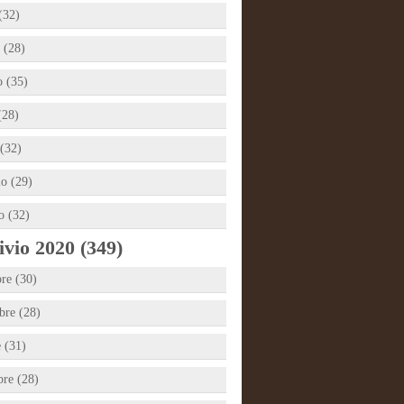
(32)
 (28)
 (35)
(28)
(32)
io (29)
o (32)
vio 2020 (349)
re (30)
re (28)
e (31)
bre (28)