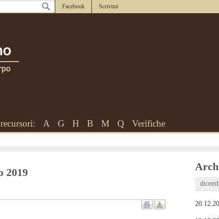
Facebook
Scrivimi
recursori:
A
G
H
B
M
Q
Verifiche
Archi
zo 2019
dicemb
20.12.20