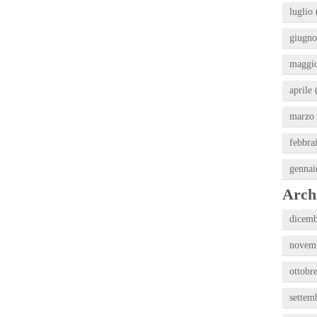
luglio 
giugno
maggio
aprile 
marzo 
febbra
gennai
Archi
dicemb
novemb
ottobr
settem