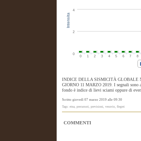
4
Intensita
2
0
0
1
2
3
4
5
6
7
8
INDICE DELLA SISMICITÀ GLOBALE 
GIORNO 11 MARZO 2019. I segnali sono acc
fondo è indice di lievi sciami oppure di event
Scritto giovedì 07 marzo 2019 alle 09:30
Tags: etna, precursori, previsioni, vesuvio, flegrei
COMMENTI