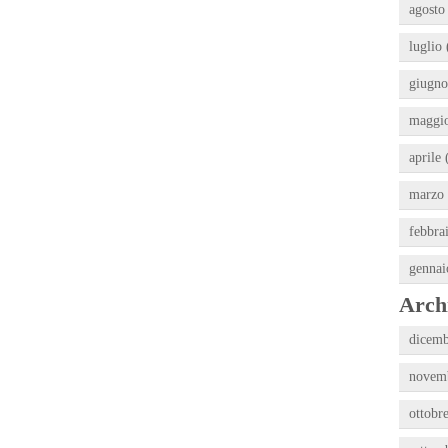
agosto
luglio 
giugno
maggio
aprile 
marzo 
febbra
gennai
Archi
dicemb
novemb
ottobr