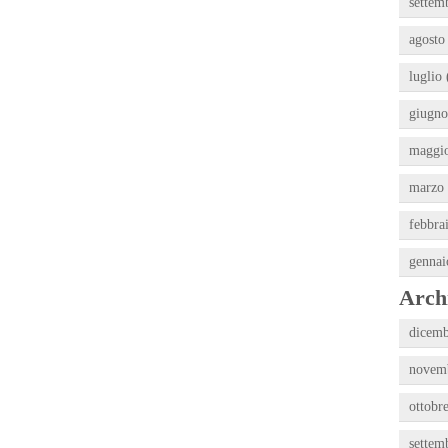
settem
agosto
luglio 
giugno
maggio
marzo 
febbra
gennai
Archi
dicemb
novemb
ottobr
settem