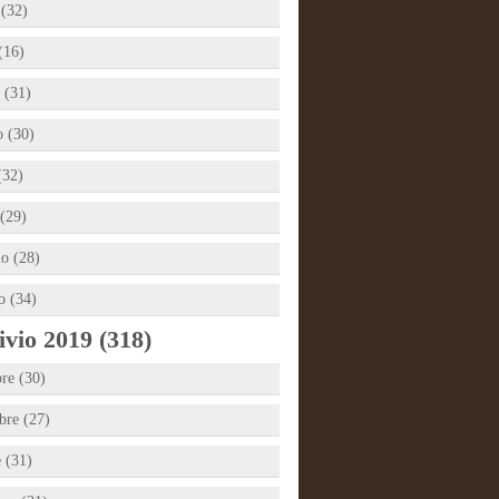
 (32)
(16)
 (31)
 (30)
(32)
(29)
io (28)
o (34)
vio 2019 (318)
re (30)
re (27)
e (31)