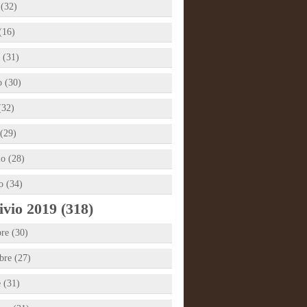
 (32)
(16)
 (31)
 (30)
(32)
(29)
io (28)
o (34)
vio 2019 (318)
re (30)
re (27)
e (31)