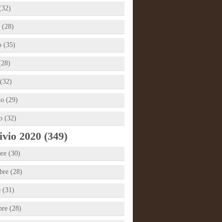
(32)
 (28)
 (35)
(28)
(32)
io (29)
o (32)
vio 2020 (349)
re (30)
re (28)
e (31)
bre (28)