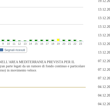
19.12.20
13.12.20
13.12.20
13.12.20
13.12.20
13.12.20
9
10
11
12
13
14
15
16
17
18
19
20
21
22
23
Segnali ricevuti
13.12.20
07.12.20
NELL'AREA MEDITERRANEA PREVISTA PER IL
parte legati da un rumore di fondo continuo e particolare
07.12.20
erno) in movimento veloce.
07.12.20
04.12.20
04.12.20
04.12.20