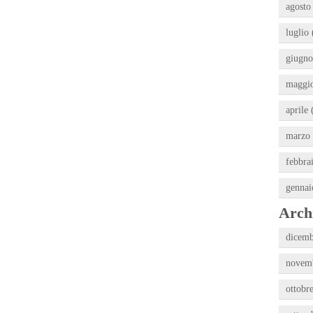
agosto
luglio 
giugno
maggio
aprile 
marzo 
febbra
gennai
Archi
dicemb
novemb
ottobr