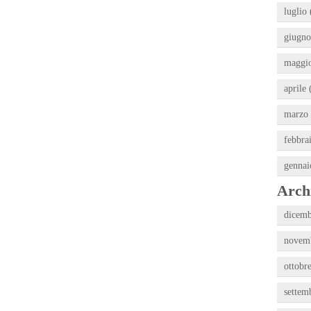
luglio 
giugno
maggio
aprile 
marzo 
febbra
gennai
Archi
dicemb
novemb
ottobr
settem