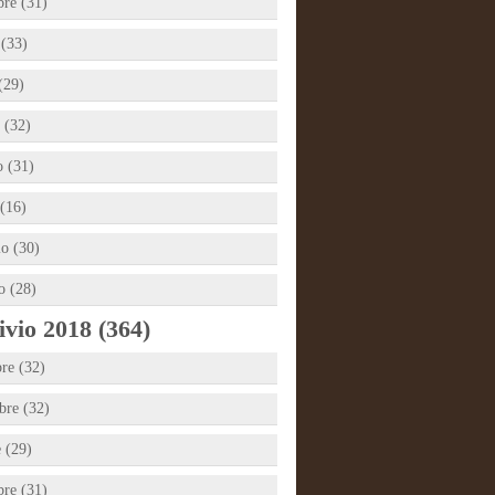
bre (31)
 (33)
(29)
 (32)
 (31)
(16)
io (30)
o (28)
vio 2018 (364)
re (32)
re (32)
e (29)
bre (31)