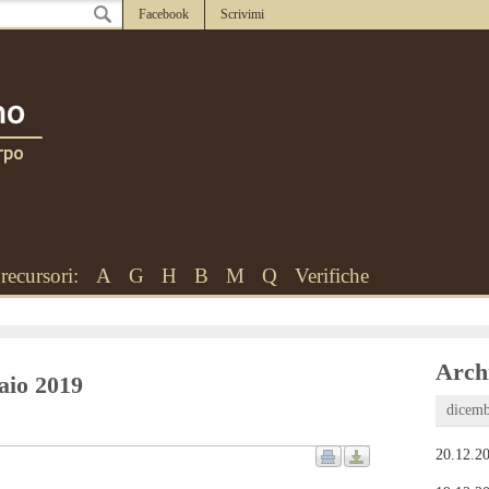
Facebook
Scrivimi
recursori:
A
G
H
B
M
Q
Verifiche
Archi
raio 2019
dicemb
20.12.20