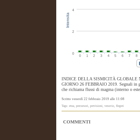
4
Intensita
2
0
0
1
2
3
4
5
6
7
8
INDICE DELLA SISMICITÀ GLOBALE 
GIORNO 26 FEBBRAIO 2019. Segnali in gran 
che richiama flussi di magma (interno o est
Scritto venerdì 22 febbraio 2019 alle 11:08
Tags: etna, precursori, previsioni, vesuvio, flegrei
COMMENTI