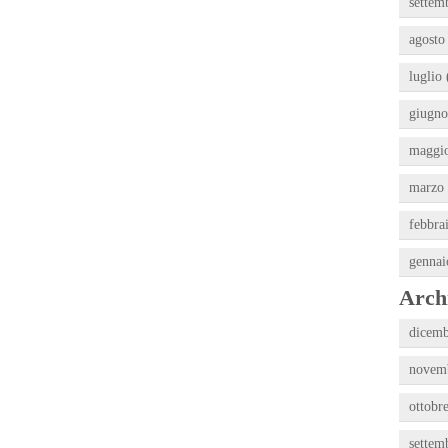
settem
agosto
luglio 
giugno
maggio
marzo 
febbra
gennai
Archi
dicemb
novemb
ottobr
settem