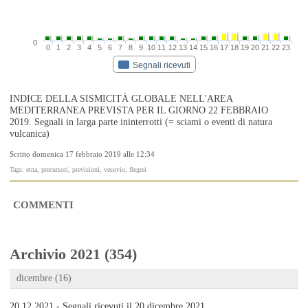
0
0
1
2
3
4
5
6
7
8
9
10
11
12
13
14
15
16
17
18
19
20
21
22
23
Segnali ricevuti
INDICE DELLA SISMICITÀ GLOBALE NELL'AREA
MEDITERRANEA PREVISTA PER IL GIORNO 22 FEBBRAIO
2019. Segnali in larga parte ininterrotti (= sciami o eventi di natura
vulcanica)
Scritto domenica 17 febbraio 2019 alle 12:34
Tags: etna, precursori, previsioni, vesuvio, flegrei
COMMENTI
Archivio 2021 (354)
dicembre (16)
20.12.2021 - Segnali ricevuti il 20 dicembre 2021