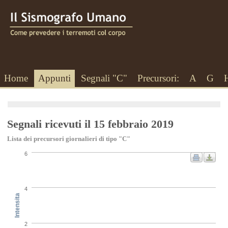
Home
Appunti
Segnali "C"
Precursori:
A
G
Segnali ricevuti il 15 febbraio 2019
Lista dei precursori giornalieri di tipo "C"
6
4
Intensita
2