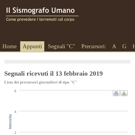
Home
Appunti
Segnali "C"
Precursori:
A
G
Segnali ricevuti il 13 febbraio 2019
Lista dei precursori giornalieri di tipo "C"
6
4
Intensita
2