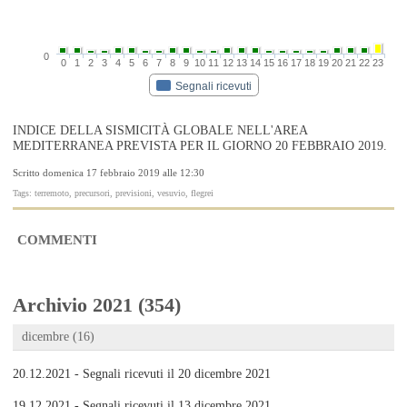
0
0
1
2
3
4
5
6
7
8
9
10
11
12
13
14
15
16
17
18
19
20
21
22
23
Segnali ricevuti
INDICE DELLA SISMICITÀ GLOBALE NELL'AREA
MEDITERRANEA PREVISTA PER IL GIORNO 20 FEBBRAIO 2019.
Scritto domenica 17 febbraio 2019 alle 12:30
Tags: terremoto, precursori, previsioni, vesuvio, flegrei
COMMENTI
Archivio 2021 (354)
dicembre (16)
20.12.2021 - Segnali ricevuti il 20 dicembre 2021
19.12.2021 - Segnali ricevuti il 13 dicembre 2021