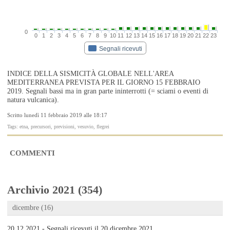
0
0
1
2
3
4
5
6
7
8
9
10
11
12
13
14
15
16
17
18
19
20
21
22
23
Segnali ricevuti
INDICE DELLA SISMICITÀ GLOBALE NELL'AREA
MEDITERRANEA PREVISTA PER IL GIORNO 15 FEBBRAIO
2019. Segnali bassi ma in gran parte ininterrotti (= sciami o eventi di
natura vulcanica).
Scritto lunedì 11 febbraio 2019 alle 18:17
Tags: etna, precursori, previsioni, vesuvio, flegrei
COMMENTI
Archivio 2021 (354)
dicembre (16)
20.12.2021 - Segnali ricevuti il 20 dicembre 2021