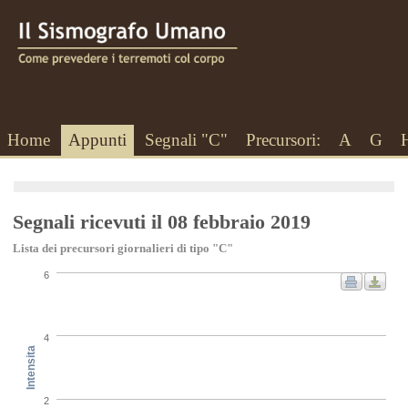
Home
Appunti
Segnali "C"
Precursori:
A
G
Segnali ricevuti il 08 febbraio 2019
Lista dei precursori giornalieri di tipo "C"
6
4
Intensita
2