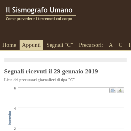
Home
Appunti
Segnali "C"
Precursori:
A
G
Segnali ricevuti il 29 gennaio 2019
Lista dei precursori giornalieri di tipo "C"
6
4
Intensita
2