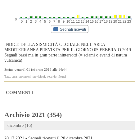
0
0
1
2
3
4
5
6
7
8
9
10
11
12
13
14
15
16
17
18
19
20
21
22
23
Segnali ricevuti
INDICE DELLA SISMICITÀ GLOBALE NELL'AREA
MEDITERRANEA PREVISTA PER IL GIORNO 05 FEBBRAIO 2019.
Segnali bassi ma in gran parte ininterrotti (= sciami o eventi di natura
vulcanica).
Scritto venerdì 01 febbraio 2019 alle 14:44
Tags: etna, precursori, previsioni, vesuvio, flegrei
COMMENTI
Archivio 2021 (354)
dicembre (16)
20.12.2021 - Segnali ricevuti il 20 dicembre 2021