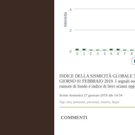
4
Intensita
2
0
0
1
2
3
4
5
6
7
8
INDICE DELLA SISMICITÀ GLOBALE 
GIORNO 01 FEBBRAIO 2019. I segnali sono 
rumore di fondo è indice di lievi sciami oppu
Scritto domenica 27 gennaio 2019 alle 14:34
Tags: etna, precursori, previsioni, vesuvio, flegrei
COMMENTI