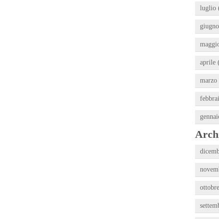
luglio 
giugno
maggio
aprile 
marzo 
febbra
gennai
Archi
dicemb
novemb
ottobr
settem