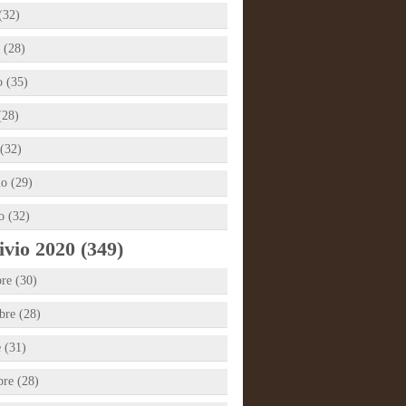
(32)
 (28)
 (35)
(28)
(32)
io (29)
o (32)
vio 2020 (349)
re (30)
re (28)
e (31)
bre (28)