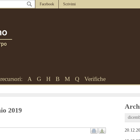
Facebook
Scrivimi
recursori:
A
G
H
B
M
Q
Verifiche
Archi
aio 2019
dicemb
20.12.20