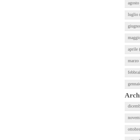
agosto
luglio 
giugno
maggio
aprile 
marzo 
febbra
gennai
Archi
dicemb
novemb
ottobr