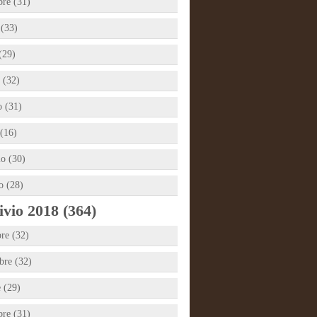
bre (31)
 (33)
(29)
 (32)
 (31)
(16)
io (30)
o (28)
vio 2018 (364)
re (32)
re (32)
e (29)
bre (31)