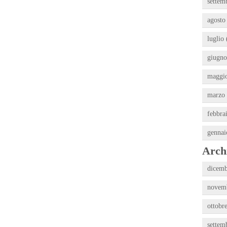
settem
agosto
luglio 
giugno
maggio
marzo 
febbra
gennai
Archi
dicemb
novemb
ottobr
settem