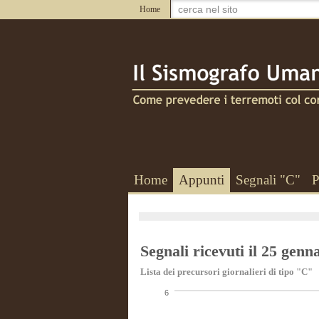
Home
Home
Appunti
Segnali "C"
P
Segnali ricevuti il 25 genn
Lista dei precursori giornalieri di tipo "C"
6