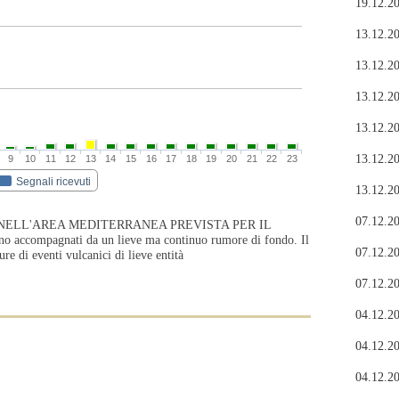
19.12.20
13.12.20
13.12.20
13.12.20
13.12.20
13.12.20
9
10
11
12
13
14
15
16
17
18
19
20
21
22
23
Segnali ricevuti
13.12.20
07.12.20
NELL'AREA MEDITERRANEA PREVISTA PER IL
accompagnati da un lieve ma continuo rumore di fondo. Il
07.12.20
re di eventi vulcanici di lieve entità
07.12.20
04.12.20
04.12.20
04.12.20