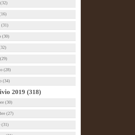
 (32)
(16)
 (31)
 (30)
(32)
(29)
io (28)
o (34)
vio 2019 (318)
re (30)
re (27)
e (31)