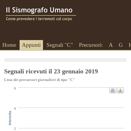
Home
Appunti
Segnali "C"
Precursori:
A
G
Segnali ricevuti il 23 gennaio 2019
Lista dei precursori giornalieri di tipo "C"
6
4
Intensita
2