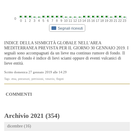
0
0
1
2
3
4
5
6
7
8
9
10
11
12
13
14
15
16
17
18
19
20
21
22
23
Segnali ricevuti
INDICE DELLA SISMICITÀ GLOBALE NELL'AREA
MEDITERRANEA PREVISTA PER IL GIORNO 30 GENNAIO 2019. I
segnali sono accompagnati da un lieve ma continuo rumore di fondo. Il
rumore di fondo è indice di lievi sciami oppure di eventi vulcanici di
lieve entità.
Scritto domenica 27 gennaio 2019 alle 14:29
Tags: etna, precursori, previsioni, vesuvio, flegrei
COMMENTI
Archivio 2021 (354)
dicembre (16)