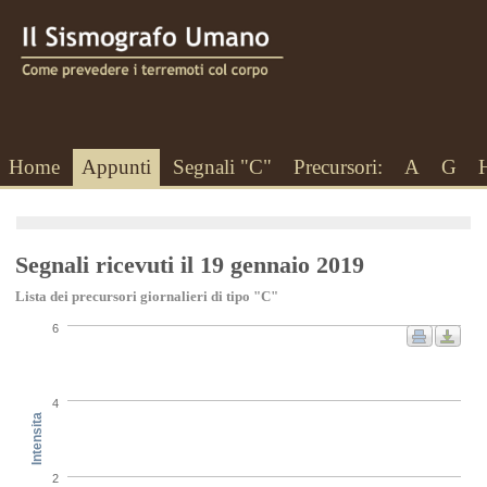
Home
Appunti
Segnali "C"
Precursori:
A
G
Segnali ricevuti il 19 gennaio 2019
Lista dei precursori giornalieri di tipo "C"
6
4
Intensita
2