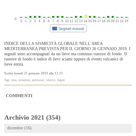
0
0
1
2
3
4
5
6
7
8
9
10
11
12
13
14
15
16
17
18
19
20
21
22
23
Segnali ricevuti
INDICE DELLA SISMICITÀ GLOBALE NELL'AREA
MEDITERRANEA PREVISTA PER IL GIORNO 26 GENNAIO 2019. I
segnali sono accompagnati da un lieve ma continuo rumore di fondo. Il
rumore di fondo è indice di lievi sciami oppure di eventi vulcanici di
lieve entità.
Scritto lunedì 21 gennaio 2019 alle 12:15
Tags: etna, stromboli, previsioni, vesuvio, flegrei
COMMENTI
Archivio 2021 (354)
dicembre (16)