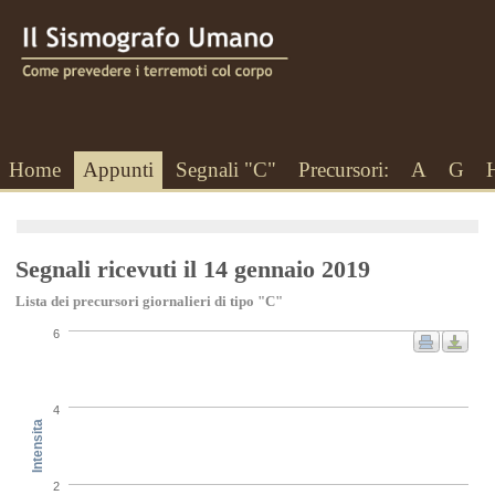
Home
Appunti
Segnali "C"
Precursori:
A
G
Segnali ricevuti il 14 gennaio 2019
Lista dei precursori giornalieri di tipo "C"
6
4
Intensita
2