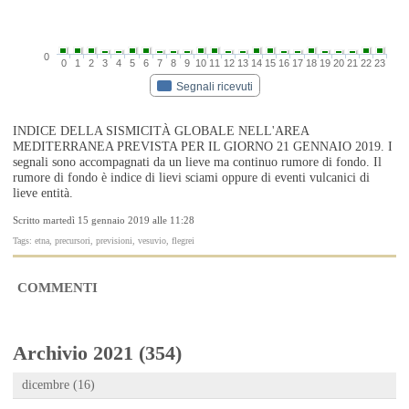
0
0
1
2
3
4
5
6
7
8
9
10
11
12
13
14
15
16
17
18
19
20
21
22
23
Segnali ricevuti
INDICE DELLA SISMICITÀ GLOBALE NELL'AREA
MEDITERRANEA PREVISTA PER IL GIORNO 21 GENNAIO 2019. I
segnali sono accompagnati da un lieve ma continuo rumore di fondo. Il
rumore di fondo è indice di lievi sciami oppure di eventi vulcanici di
lieve entità.
Scritto martedì 15 gennaio 2019 alle 11:28
Tags: etna, precursori, previsioni, vesuvio, flegrei
COMMENTI
Archivio 2021 (354)
dicembre (16)