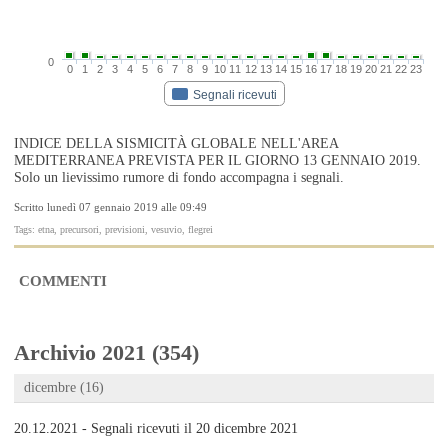
0
0
1
2
3
4
5
6
7
8
9
10
11
12
13
14
15
16
17
18
19
20
21
22
23
Segnali ricevuti
INDICE DELLA SISMICITÀ GLOBALE NELL'AREA
MEDITERRANEA PREVISTA PER IL GIORNO 13 GENNAIO 2019.
Solo un lievissimo rumore di fondo accompagna i segnali.
Scritto lunedì 07 gennaio 2019 alle 09:49
Tags: etna, precursori, previsioni, vesuvio, flegrei
COMMENTI
Archivio 2021 (354)
dicembre (16)
20.12.2021 - Segnali ricevuti il 20 dicembre 2021