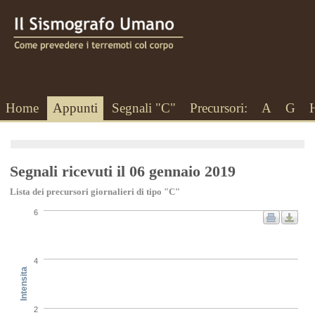
Home
Appunti
Segnali "C"
Precursori:
A
G
Segnali ricevuti il 06 gennaio 2019
Lista dei precursori giornalieri di tipo "C"
6
4
Intensita
2