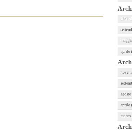
Archi
dicemb
settem
maggio
aprile 
Archi
novemb
settem
agosto
aprile 
marzo 
Archi