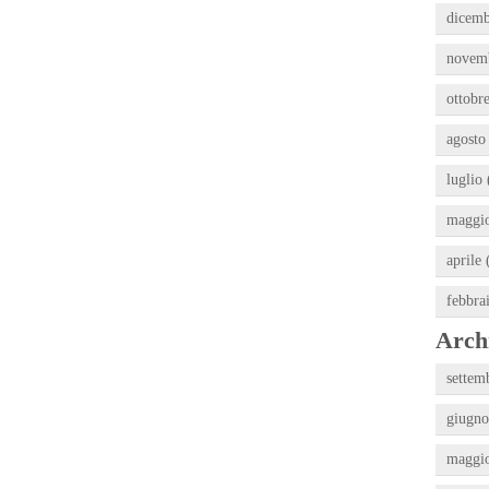
dicemb
novemb
ottobre
agosto
luglio 
maggio
aprile 
febbra
Archi
settem
giugno
maggio