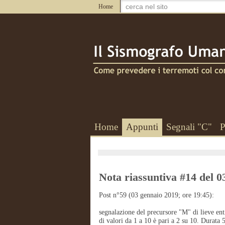
Home
Home
Appunti
Segnali "C"
P
Nota riassuntiva #14 del 0
Post n°59 (03 gennaio 2019; ore 19:45):
segnalazione del precursore "M" di lieve enti
di valori da 1 a 10 è pari a 2 su 10. Durata 