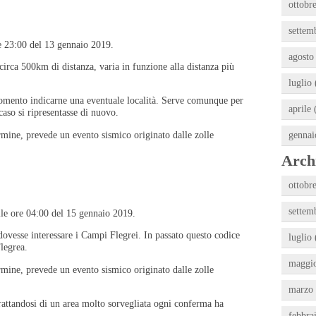
ottobre
settem
re 23:00 del 13 gennaio 2019.
agosto
a 500km di distanza, varia in funzione alla distanza più
luglio 
momento indicarne una eventuale località. Serve comunque per
aprile 
 caso si ripresentasse di nuovo.
rmine, prevede un evento sismico originato dalle zolle
gennai
Archi
ottobre
settem
lle ore 04:00 del 15 gennaio 2019.
sse interessare i Campi Flegrei. In passato questo codice
luglio 
Flegrea.
maggio
rmine, prevede un evento sismico originato dalle zolle
marzo 
rattandosi di un area molto sorvegliata ogni conferma ha
febbra