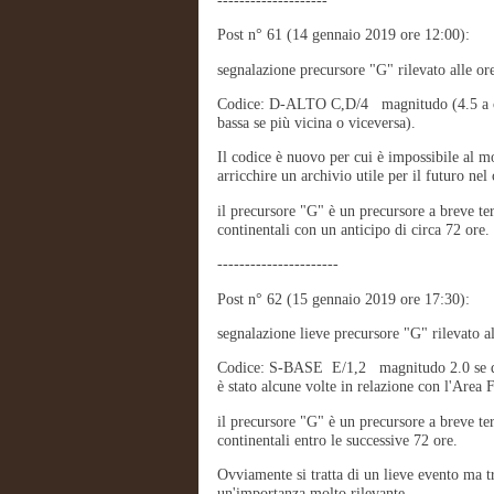
Post n° 61 (14 gennaio 2019 ore 12:00):
segnalazione precursore "G" rilevato alle o
Codice: D-ALTO C,D/4 magnitudo (4.5 a circ
bassa se più vicina o viceversa).
Il codice è nuovo per cui è impossibile al 
arricchire un archivio utile per il futuro nel
il precursore "G" è un precursore a breve te
continentali con un anticipo di circa 72 ore.
----------------------
Post n° 62 (15 gennaio 2019 ore 17:30):
segnalazione lieve precursore "G" rilevato a
Codice: S-BASE E/1,2 magnitudo 2.0 se dove
è stato alcune volte in relazione con l'Area 
il precursore "G" è un precursore a breve te
continentali entro le successive 72 ore.
Ovviamente si tratta di un lieve evento ma t
un'importanza molto rilevante.