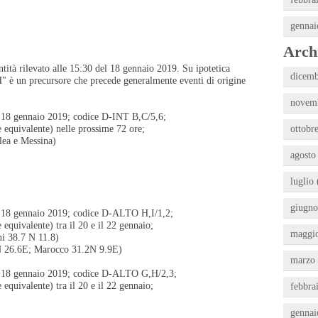
gennai
Archi
ntità rilevato alle 15:30 del 18 gennaio 2019. Su ipotetica
dicemb
"H" è un precursore che precede generalmente eventi di origine
novemb
el 18 gennaio 2019; codice D-INT B,C/5,6;
 equivalente) nelle prossime 72 ore;
ottobre
alea e Messina)
agosto
luglio 
giugno
el 18 gennaio 2019; codice D-ALTO H,I/1,2;
equivalente) tra il 20 e il 22 gennaio;
maggio
ani 38.7 N 11.8)
7N 26.6E; Marocco 31.2N 9.9E)
marzo 
del 18 gennaio 2019; codice D-ALTO G,H/2,3;
equivalente) tra il 20 e il 22 gennaio;
febbra
gennai