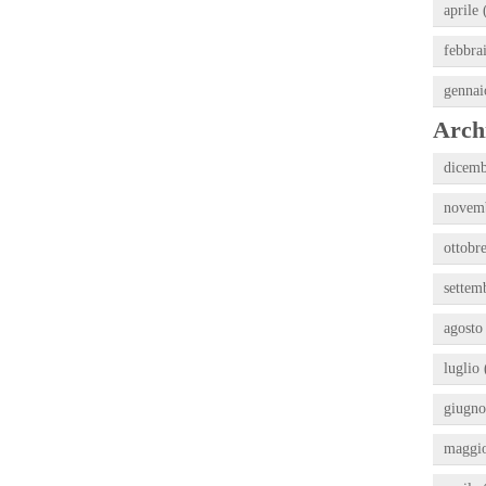
aprile 
febbra
gennai
Archi
dicemb
novemb
ottobre
settem
agosto
luglio 
giugno
maggio