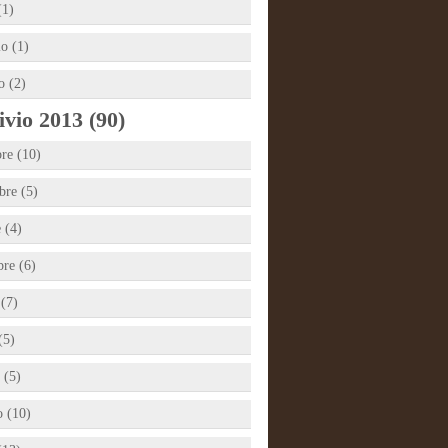
(1)
io (1)
o (2)
vio 2013 (90)
re (10)
re (5)
 (4)
bre (6)
 (7)
(5)
 (5)
 (10)