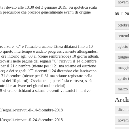
novemb
tà rilevato alle 18:30 del 3 gennaio 2019. Su ipotetica scala
un precursore che precede generalmente eventi di origine
08.11.20
ottobre
settem
recursore "C" e l'attuale eruzione Etnea dilatarsi fino a 10
agosto
to questo intertempo è andato progressivamente allungandosi
ore intorno agli '80 ai (come sembrerebbe) 10 giorni attuali.
giugno
rovarli nelle pagine dei segnali "C" ricevuti il 14 dicembre
a per il 21 dicembre (niente per il 21 ma sciame ed eruzione
maggio
e) e dei segnali "C" ricevuti il 24 dicembre che lasciavano
 il 31 dicembre (niente per il 31 ma sciame registrato nella
aprile 
tesi dei 10 giorni). Ovviamente, perchè sia certezza, sarà
otrebbe arrivare nei giorni molto vicini).
marzo 
vi erano richiami a sciami e eventi vulcanici in arrivo.
Archi
dicemb
0/segnali-ricevuti-il-14-dicembre-2018
1/segnali-ricevuti-il-24-dicembre-2018
novemb