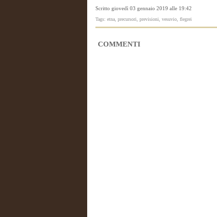
Scritto giovedì 03 gennaio 2019 alle 19:42
Tags: etna, precursori, previsioni, vesuvio, flegrei
COMMENTI