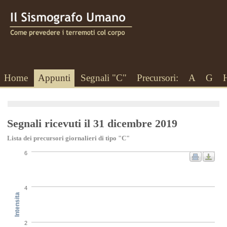
Home
Appunti
Segnali "C"
Precursori:
A
G
Segnali ricevuti il 31 dicembre 2019
Lista dei precursori giornalieri di tipo "C"
6
4
Intensita
2