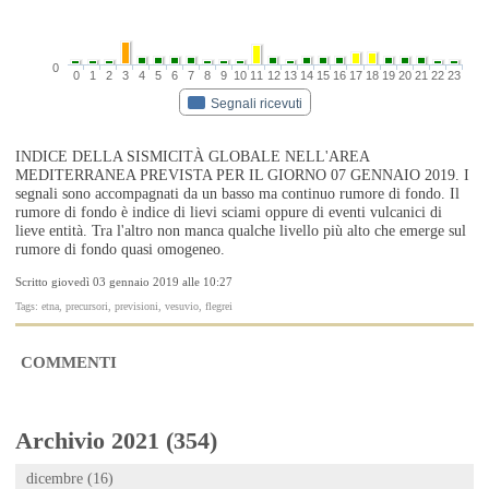
0
0
1
2
3
4
5
6
7
8
9
10
11
12
13
14
15
16
17
18
19
20
21
22
23
Segnali ricevuti
INDICE DELLA SISMICITÀ GLOBALE NELL'AREA
MEDITERRANEA PREVISTA PER IL GIORNO 07 GENNAIO 2019. I
segnali sono accompagnati da un basso ma continuo rumore di fondo. Il
rumore di fondo è indice di lievi sciami oppure di eventi vulcanici di
lieve entità. Tra l'altro non manca qualche livello più alto che emerge sul
rumore di fondo quasi omogeneo.
Scritto giovedì 03 gennaio 2019 alle 10:27
Tags: etna, precursori, previsioni, vesuvio, flegrei
COMMENTI
Archivio 2021 (354)
dicembre (16)