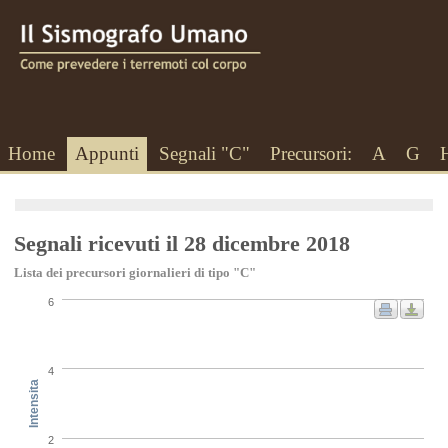
Home
Appunti
Segnali "C"
Precursori:
A
G
Segnali ricevuti il 28 dicembre 2018
Lista dei precursori giornalieri di tipo "C"
6
4
Intensita
2