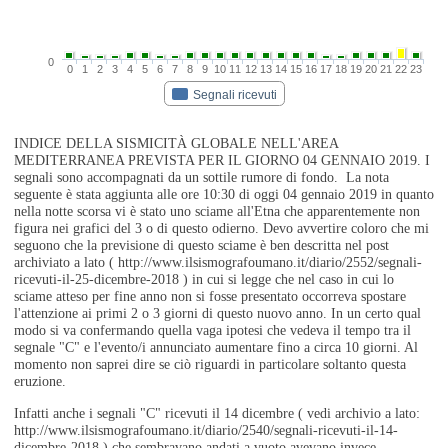
0
0
1
2
3
4
5
6
7
8
9
10
11
12
13
14
15
16
17
18
19
20
21
22
23
Segnali ricevuti
INDICE DELLA SISMICITÀ GLOBALE NELL'AREA
MEDITERRANEA PREVISTA PER IL GIORNO 04 GENNAIO 2019. I
segnali sono accompagnati da un sottile rumore di fondo. La nota
seguente è stata aggiunta alle ore 10:30 di oggi 04 gennaio 2019 in quanto
nella notte scorsa vi è stato uno sciame all'Etna che apparentemente non
figura nei grafici del 3 o di questo odierno. Devo avvertire coloro che mi
seguono che la previsione di questo sciame è ben descritta nel post
archiviato a lato ( http://www.ilsismografoumano.it/diario/2552/segnali-
ricevuti-il-25-dicembre-2018 ) in cui si legge che nel caso in cui lo
sciame atteso per fine anno non si fosse presentato occorreva spostare
l'attenzione ai primi 2 o 3 giorni di questo nuovo anno. In un certo qual
modo si va confermando quella vaga ipotesi che vedeva il tempo tra il
segnale "C" e l'evento/i annunciato aumentare fino a circa 10 giorni. Al
momento non saprei dire se ciò riguardi in particolare soltanto questa
eruzione.
Infatti anche i segnali "C" ricevuti il 14 dicembre ( vedi archivio a lato:
http://www.ilsismografoumano.it/diario/2540/segnali-ricevuti-il-14-
dicembre-2018 ) che sembravano andati a vuoto avevano invece