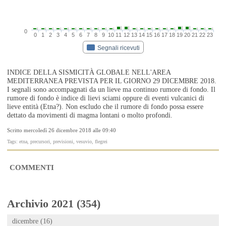
0
0
1
2
3
4
5
6
7
8
9
10
11
12
13
14
15
16
17
18
19
20
21
22
23
Segnali ricevuti
INDICE DELLA SISMICITÀ GLOBALE NELL'AREA
MEDITERRANEA PREVISTA PER IL GIORNO 29 DICEMBRE 2018.
I segnali sono accompagnati da un lieve ma continuo rumore di fondo. Il
rumore di fondo è indice di lievi sciami oppure di eventi vulcanici di
lieve entità (Etna?). Non escludo che il rumore di fondo possa essere
dettato da movimenti di magma lontani o molto profondi.
Scritto mercoledì 26 dicembre 2018 alle 09:40
Tags: etna, precursori, previsioni, vesuvio, flegrei
COMMENTI
Archivio 2021 (354)
dicembre (16)