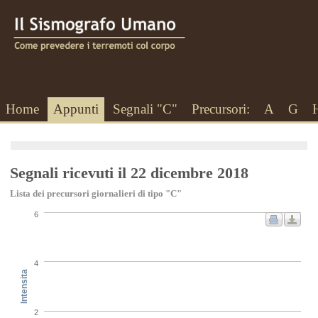
Home
Appunti
Segnali "C"
Precursori:
A
G
Segnali ricevuti il 22 dicembre 2018
Lista dei precursori giornalieri di tipo "C"
6
4
Intensita
2