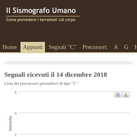
Home
Appunti
Segnali "C"
Precursori:
A
G
Segnali ricevuti il 14 dicembre 2018
Lista dei precursori giornalieri di tipo "C"
6
4
Intensita
2