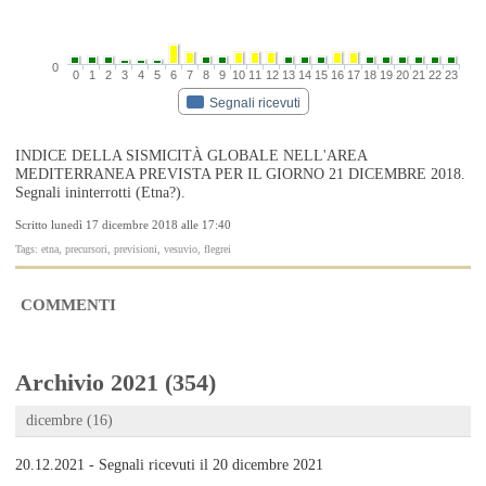
0
0
1
2
3
4
5
6
7
8
9
10
11
12
13
14
15
16
17
18
19
20
21
22
23
Segnali ricevuti
INDICE DELLA SISMICITÀ GLOBALE NELL'AREA
MEDITERRANEA PREVISTA PER IL GIORNO 21 DICEMBRE 2018.
Segnali ininterrotti (Etna?).
Scritto lunedì 17 dicembre 2018 alle 17:40
Tags: etna, precursori, previsioni, vesuvio, flegrei
COMMENTI
Archivio 2021 (354)
dicembre (16)
20.12.2021 - Segnali ricevuti il 20 dicembre 2021