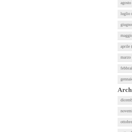
agosto
luglio 
giugno
maggio
aprile 
marzo 
febbra
gennai
Archi
dicemb
novemb
ottobr