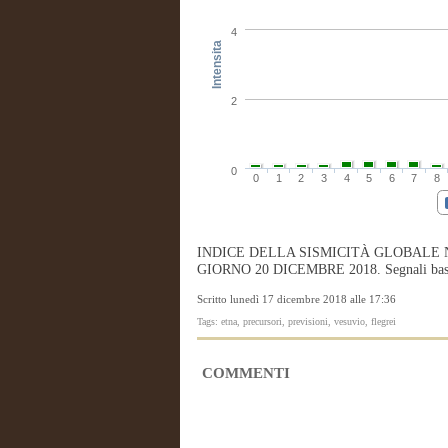
4
Intensita
2
0
0
1
2
3
4
5
6
7
8
INDICE DELLA SISMICITÀ GLOBALE 
GIORNO 20 DICEMBRE 2018. Segnali bassi m
Scritto lunedì 17 dicembre 2018 alle 17:36
Tags: etna, precursori, previsioni, vesuvio, flegrei
COMMENTI