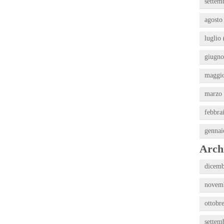
settem
agosto
luglio 
giugno
maggio
marzo 
febbra
gennai
Archi
dicemb
novemb
ottobr
settem