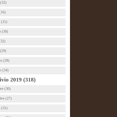
 (32)
(16)
 (31)
 (30)
(32)
(29)
io (28)
o (34)
vio 2019 (318)
re (30)
re (27)
e (31)