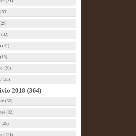
bre (31)
 (33)
(29)
 (32)
 (31)
(16)
io (30)
o (28)
vio 2018 (364)
re (32)
re (32)
e (29)
bre (31)