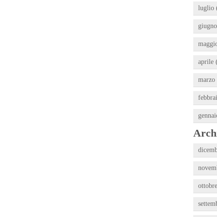
luglio 
giugno
maggio
aprile 
marzo 
febbra
gennai
Archi
dicemb
novemb
ottobr
settem