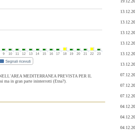
19.12.20
13.12.20
13.12.20
13.12.20
13.12.20
13.12.20
9
10
11
12
13
14
15
16
17
18
19
20
21
22
23
Segnali ricevuti
13.12.20
07.12.20
NELL'AREA MEDITERRANEA PREVISTA PER IL
a in gran parte ininterrotti (Etna?).
07.12.20
07.12.20
04.12.20
04.12.20
04.12.20