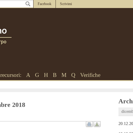
Facebook
Scrivimi
recursori:
A
G
H
B
M
Q
Verifiche
Archi
embre 2018
dicemb
20.12.20