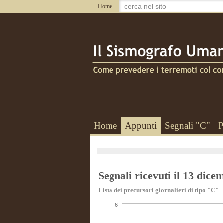
Home
Home
Appunti
Segnali "C"
P
Segnali ricevuti il 13 dic
Lista dei precursori giornalieri di tipo "C"
6