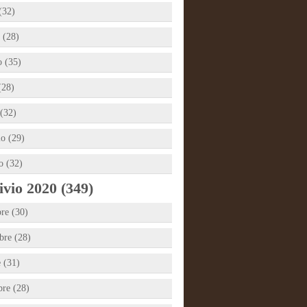
(32)
 (28)
 (35)
(28)
(32)
io (29)
o (32)
vio 2020 (349)
re (30)
re (28)
e (31)
bre (28)