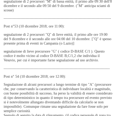
segnalazione di 2 precursori "M" di bassa entità, il primo alle 09:30 dell'8
dicembre e il secondo alle 09:50 del 9 dicembre. ("M" anticipa sciami di
scosse)
-----------------------------------------------------------------------------------
Post n°53 (10 dicembre 2018; ore 11:00):
segnalazione di 2 precursori "Q" di lieve entità, il primo alle ore 19:00
del 9 dicembre e il secondo alle ore 04:00 del 10 dicembre. ["Q" è spesso
presente prima di eventi in Campania (o Lazio)]
segnalazione di lieve precursore "G" ( codice D-BASE C/1 ). Questo
codice è molto vicino al codice D-BASE B,C/1,2 che individua il
Vesuvio, per cui è importante farne segnalazione ad uso archivio.
----------------------------------------------------------------------------------
Post n° 54 (10 dicembre 2018; ore 12:00):
Segnalazione di alcuni precursori a lungo termine di tipo "A" (precursore
che, pur conservando la caratteristica di individuare località e magnitudo,
con buone possibilità di successo, ha perso la validità di essere considerato
di tipo deterministico in quanto il tempo tra precursore ed evento previsto
si è notevolmente allungato diventando difficile da calcolarlo se non
impossibile). Comunque rimane una segnalazione da fare fosse solo per
semplice curiosità.
Segnalo di seguito la data di rilevamento, (il codice personale di zona tra