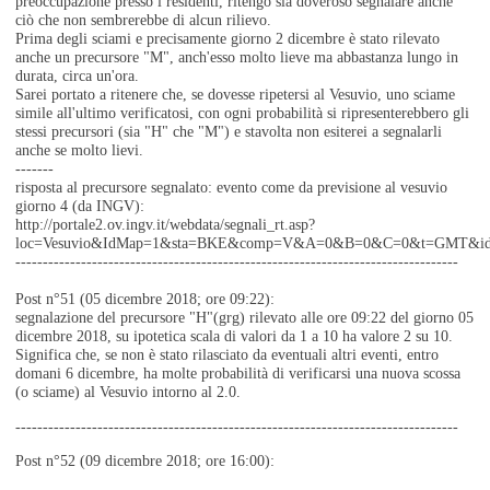
preoccupazione presso i residenti, ritengo sia doveroso segnalare anche
ciò che non sembrerebbe di alcun rilievo.
Prima degli sciami e precisamente giorno 2 dicembre è stato rilevato
anche un precursore "M", anch'esso molto lieve ma abbastanza lungo in
durata, circa un'ora.
Sarei portato a ritenere che, se dovesse ripetersi al Vesuvio, uno sciame
simile all'ultimo verificatosi, con ogni probabilità si ripresenterebbero gli
stessi precursori (sia "H" che "M") e stavolta non esiterei a segnalarli
anche se molto lievi.
-------
risposta al precursore segnalato: evento come da previsione al vesuvio
giorno 4 (da INGV):
http://portale2.ov.ingv.it/webdata/segnali_rt.asp?
loc=Vesuvio&IdMap=1&sta=BKE&comp=V&A=0&B=0&C=0&t=GMT&i
---------------------------------------------------------------------------------
Post n°51 (05 dicembre 2018; ore 09:22):
segnalazione del precursore "H"(grg) rilevato alle ore 09:22 del giorno 05
dicembre 2018, su ipotetica scala di valori da 1 a 10 ha valore 2 su 10.
Significa che, se non è stato rilasciato da eventuali altri eventi, entro
domani 6 dicembre, ha molte probabilità di verificarsi una nuova scossa
(o sciame) al Vesuvio intorno al 2.0.
---------------------------------------------------------------------------------
Post n°52 (09 dicembre 2018; ore 16:00):