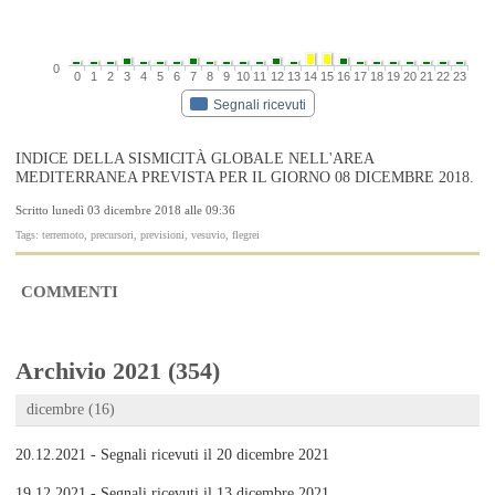
0
0
1
2
3
4
5
6
7
8
9
10
11
12
13
14
15
16
17
18
19
20
21
22
23
Segnali ricevuti
INDICE DELLA SISMICITÀ GLOBALE NELL'AREA
MEDITERRANEA PREVISTA PER IL GIORNO 08 DICEMBRE 2018.
Scritto lunedì 03 dicembre 2018 alle 09:36
Tags: terremoto, precursori, previsioni, vesuvio, flegrei
COMMENTI
Archivio 2021 (354)
dicembre (16)
20.12.2021 - Segnali ricevuti il 20 dicembre 2021
19.12.2021 - Segnali ricevuti il 13 dicembre 2021