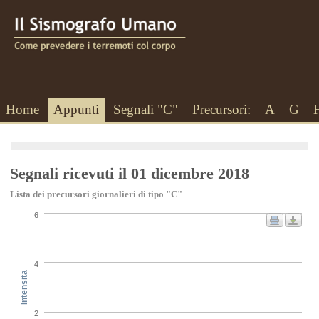
Home
Appunti
Segnali "C"
Precursori:
A
G
Segnali ricevuti il 01 dicembre 2018
Lista dei precursori giornalieri di tipo "C"
6
4
Intensita
2