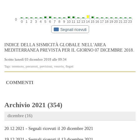
0
0
1
2
3
4
5
6
7
8
9
10
11
12
13
14
15
16
17
18
19
20
21
22
23
Segnali ricevuti
INDICE DELLA SISMICITÀ GLOBALE NELL'AREA
MEDITERRANEA PREVISTA PER IL GIORNO 07 DICEMBRE 2018.
Scritto lunedì 03 dicembre 2018 alle 09:34
Tags: terremoto, precursori, previsioni, vesuvio, flegrei
COMMENTI
Archivio 2021 (354)
dicembre (16)
20.12.2021 - Segnali ricevuti il 20 dicembre 2021
19.12.2021 - Segnali ricevuti il 13 dicembre 2021