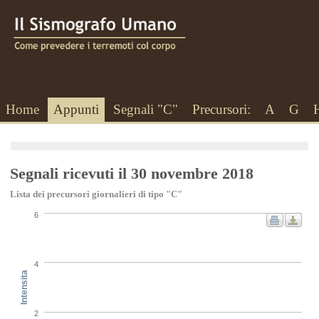
Home
Appunti
Segnali "C"
Precursori:
A
G
Segnali ricevuti il 30 novembre 2018
Lista dei precursori giornalieri di tipo "C"
6
4
Intensita
2