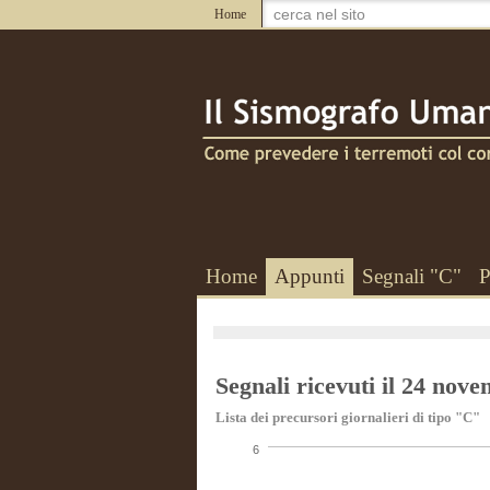
Home
Home
Appunti
Segnali "C"
P
Segnali ricevuti il 24 nov
Lista dei precursori giornalieri di tipo "C"
6