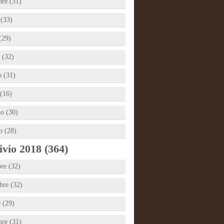
bre (31)
 (33)
(29)
 (32)
 (31)
(16)
io (30)
o (28)
vio 2018 (364)
re (32)
re (32)
e (29)
bre (31)