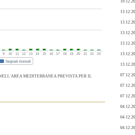
19.12.20
13.12.20
13.12.20
13.12.20
13.12.20
13.12.20
9
10
11
12
13
14
15
16
17
18
19
20
21
22
23
Segnali ricevuti
13.12.20
07.12.20
NELL'AREA MEDITERRANEA PREVISTA PER IL
07.12.20
07.12.20
04.12.20
04.12.20
04.12.20