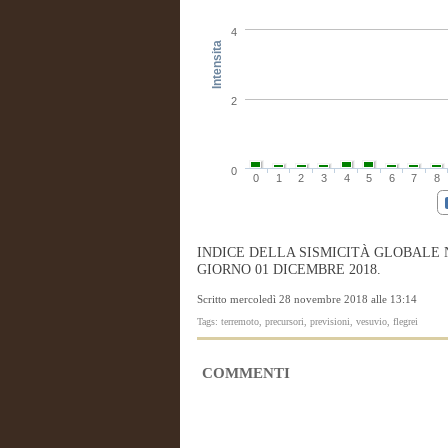
4
Intensita
2
0
0
1
2
3
4
5
6
7
8
INDICE DELLA SISMICITÀ GLOBALE 
GIORNO 01 DICEMBRE 2018.
Scritto mercoledì 28 novembre 2018 alle 13:14
Tags: terremoto, precursori, previsioni, vesuvio, flegrei
COMMENTI