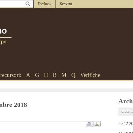
Facebook
Scrivimi
recursori:
A
G
H
B
M
Q
Verifiche
Archi
embre 2018
dicemb
20.12.20