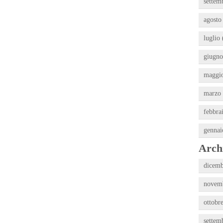
settem
agosto
luglio 
giugno
maggio
marzo 
febbra
gennai
Archi
dicemb
novemb
ottobr
settem