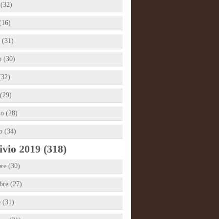
 (32)
(16)
 (31)
 (30)
(32)
(29)
io (28)
o (34)
vio 2019 (318)
re (30)
re (27)
e (31)