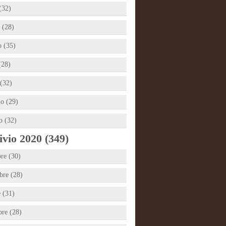
(32)
 (28)
 (35)
(28)
(32)
io (29)
o (32)
vio 2020 (349)
re (30)
re (28)
e (31)
bre (28)