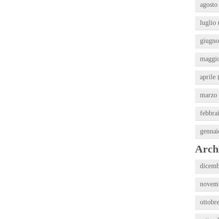
agosto
luglio 
giugno
maggio
aprile 
marzo 
febbra
gennai
Archi
dicemb
novemb
ottobr