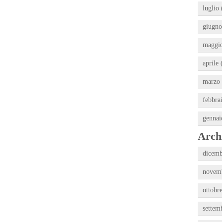
luglio 
giugno
maggio
aprile 
marzo 
febbra
gennai
Archi
dicemb
novemb
ottobr
settem