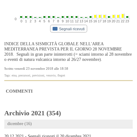
0
0
1
2
3
4
5
6
7
8
9
10
11
12
13
14
15
16
17
18
19
20
21
22
23
Segnali ricevuti
INDICE DELLA SISMICITÀ GLOBALE NELL'AREA
MEDITERRANEA PREVISTA PER IL GIORNO 28 NOVEMBRE
2018. Segnali in gran parte ininterrotti (= sciami intorno al 28 novembre
o eventi di natura vulcanica intorno al 26/27 novembre).
Scritto venerdì 23 novembre 2018 alle 18:58
Tags: etna, precursori, previsioni, vesuvio, flegrei
COMMENTI
Archivio 2021 (354)
dicembre (16)
20.12.2021 - Segnali ricevuti il 20 dicembre 2021