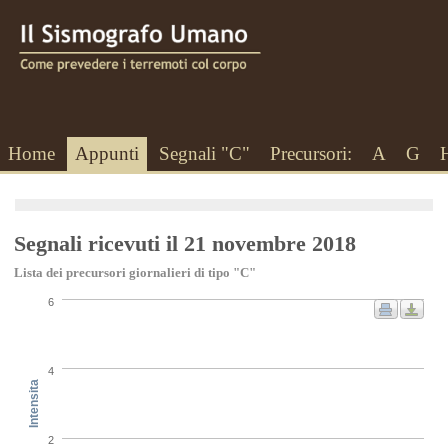
Home
Appunti
Segnali "C"
Precursori:
A
G
Segnali ricevuti il 21 novembre 2018
Lista dei precursori giornalieri di tipo "C"
6
4
Intensita
2