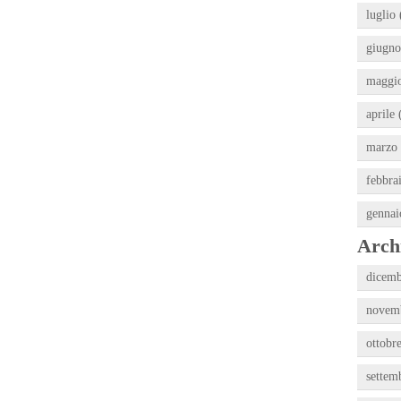
luglio 
giugno
maggio
aprile 
marzo 
febbra
gennai
Archi
dicemb
novemb
ottobr
settem