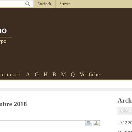
Facebook
Scrivimi
recursori:
A
G
H
B
M
Q
Verifiche
Archi
embre 2018
dicemb
20.12.20