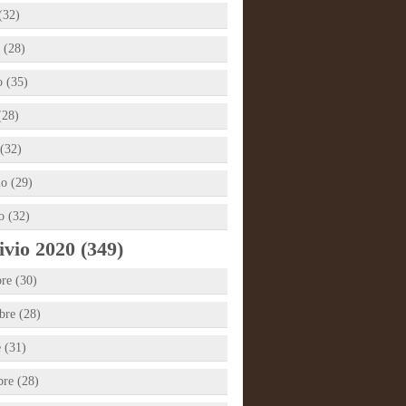
(32)
 (28)
 (35)
(28)
(32)
io (29)
o (32)
vio 2020 (349)
re (30)
re (28)
e (31)
bre (28)