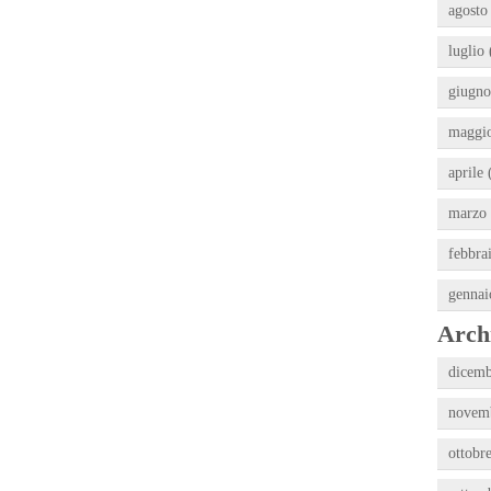
agosto
luglio 
giugno
maggio
aprile 
marzo 
febbra
gennai
Archi
dicemb
novemb
ottobr