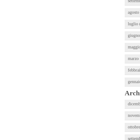
settem
agosto
luglio 
giugno
maggio
marzo 
febbra
gennai
Archi
dicemb
novemb
ottobr
settem