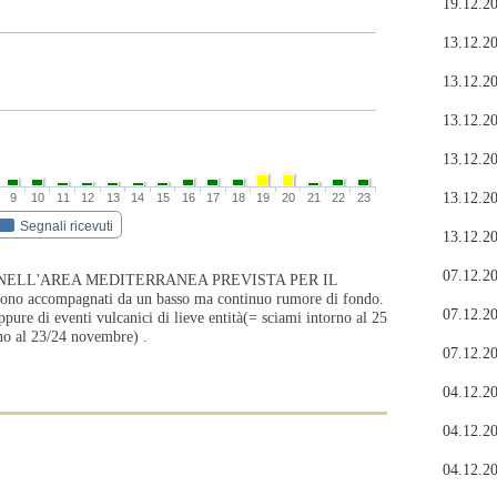
19.12.20
13.12.20
13.12.20
13.12.20
13.12.20
13.12.20
9
10
11
12
13
14
15
16
17
18
19
20
21
22
23
Segnali ricevuti
13.12.20
07.12.20
NELL'AREA MEDITERRANEA PREVISTA PER IL
 accompagnati da un basso ma continuo rumore di fondo.
07.12.20
ppure di eventi vulcanici di lieve entità(= sciami intorno al 25
no al 23/24 novembre) .
07.12.20
04.12.20
04.12.20
04.12.20