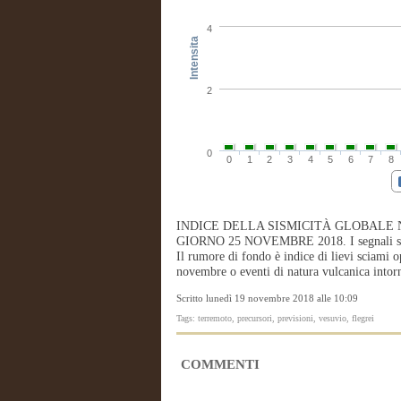
4
Intensita
2
0
0
1
2
3
4
5
6
7
8
INDICE DELLA SISMICITÀ GLOBALE 
GIORNO 25 NOVEMBRE 2018. I segnali sono
Il rumore di fondo è indice di lievi sciami o
novembre o eventi di natura vulcanica intor
Scritto lunedì 19 novembre 2018 alle 10:09
Tags: terremoto, precursori, previsioni, vesuvio, flegrei
COMMENTI