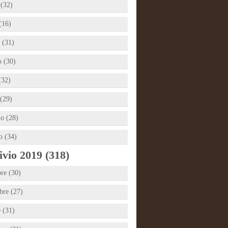
 (32)
(16)
 (31)
 (30)
(32)
(29)
io (28)
o (34)
vio 2019 (318)
re (30)
re (27)
e (31)