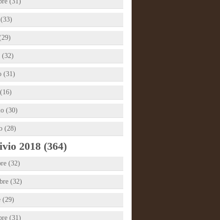
bre (31)
 (33)
(29)
 (32)
 (31)
(16)
io (30)
o (28)
vio 2018 (364)
re (32)
re (32)
e (29)
bre (31)