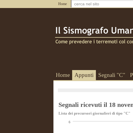
Home
Home
Appunti
Segnali "C"
P
Segnali ricevuti il 18 nov
Lista dei precursori giornalieri di tipo "C"
6