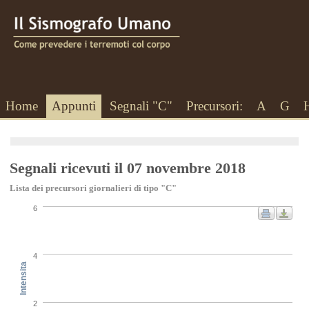
Home
Appunti
Segnali "C"
Precursori:
A
G
Segnali ricevuti il 07 novembre 2018
Lista dei precursori giornalieri di tipo "C"
6
4
Intensita
2