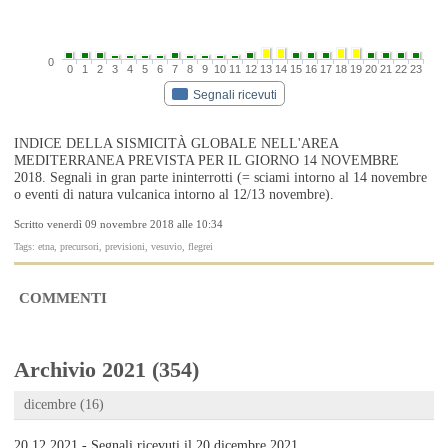
0
0
1
2
3
4
5
6
7
8
9
10
11
12
13
14
15
16
17
18
19
20
21
22
23
Segnali ricevuti
INDICE DELLA SISMICITÀ GLOBALE NELL'AREA
MEDITERRANEA PREVISTA PER IL GIORNO 14 NOVEMBRE
2018. Segnali in gran parte ininterrotti (= sciami intorno al 14 novembre
o eventi di natura vulcanica intorno al 12/13 novembre).
Scritto venerdì 09 novembre 2018 alle 10:34
Tags: etna, precursori, previsioni, vesuvio, flegrei
COMMENTI
Archivio 2021 (354)
dicembre (16)
20.12.2021 - Segnali ricevuti il 20 dicembre 2021