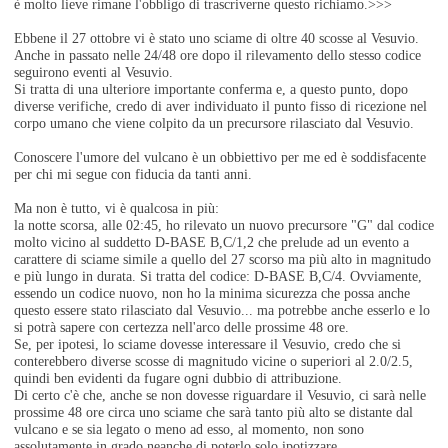
è molto lieve rimane l'obbligo di trascriverne questo richiamo.>>>
Ebbene il 27 ottobre vi è stato uno sciame di oltre 40 scosse al Vesuvio.
Anche in passato nelle 24/48 ore dopo il rilevamento dello stesso codice
seguirono eventi al Vesuvio.
Si tratta di una ulteriore importante conferma e, a questo punto, dopo
diverse verifiche, credo di aver individuato il punto fisso di ricezione nel
corpo umano che viene colpito da un precursore rilasciato dal Vesuvio.
Conoscere l'umore del vulcano è un obbiettivo per me ed è soddisfacente
per chi mi segue con fiducia da tanti anni.
Ma non è tutto, vi è qualcosa in più:
la notte scorsa, alle 02:45, ho rilevato un nuovo precursore "G" dal codice
molto vicino al suddetto D-BASE B,C/1,2 che prelude ad un evento a
carattere di sciame simile a quello del 27 scorso ma più alto in magnitudo
e più lungo in durata. Si tratta del codice: D-BASE B,C/4. Ovviamente,
essendo un codice nuovo, non ho la minima sicurezza che possa anche
questo essere stato rilasciato dal Vesuvio... ma potrebbe anche esserlo e lo
si potrà sapere con certezza nell'arco delle prossime 48 ore.
Se, per ipotesi, lo sciame dovesse interessare il Vesuvio, credo che si
conterebbero diverse scosse di magnitudo vicine o superiori al 2.0/2.5,
quindi ben evidenti da fugare ogni dubbio di attribuzione.
Di certo c'è che, anche se non dovesse riguardare il Vesuvio, ci sarà nelle
prossime 48 ore circa uno sciame che sarà tanto più alto se distante dal
vulcano e se sia legato o meno ad esso, al momento, non sono
assolutamente in grado neanche di poterlo solo ipotizzare.