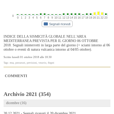
0
0
1
2
3
4
5
6
7
8
9
10
11
12
13
14
15
16
17
18
19
20
21
22
23
Segnali ricevuti
INDICE DELLA SISMICITÀ GLOBALE NELL'AREA
MEDITERRANEA PREVISTA PER IL GIORNO 06 OTTOBRE
2018. Segnali ininterrotti in larga parte del giorno (= sciami intorno al 06
ottobre o eventi di natura vulcanica intorno al 04/05 ottobre).
Scritto lunedì 01 ottobre 2018 alle 18:30
Tags: etna, precursori, previsioni, vesuvio, flegrei
COMMENTI
Archivio 2021 (354)
dicembre (16)
20.12.2021 - Segnali ricevuti il 20 dicembre 2021