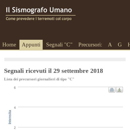
Home
Appunti
Segnali "C"
Precursori:
A
G
Segnali ricevuti il 29 settembre 2018
Lista dei precursori giornalieri di tipo "C"
6
4
Intensita
2