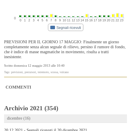
0
0
1
2
3
4
5
6
7
8
9
10
11
12
13
14
15
16
17
18
19
20
21
22
23
Segnali ricevuti
PREVISIONI PER IL GIORNO 17 MAGGIO: Finalmente un giorno
completamente senza alcun segnale di rilievo, persino il rumore di fondo,
che è indice di masse magmatiche in movimento, risulta a tratti
inesistente.
Scritto domenica 12 maggio 2013 alle 10:40
Tags: previsioni, precursori, terremoto, scossa, vulcano
COMMENTI
Archivio 2021 (354)
dicembre (16)
20.12.2021 - Segnali ricevuti il 20 dicembre 2021