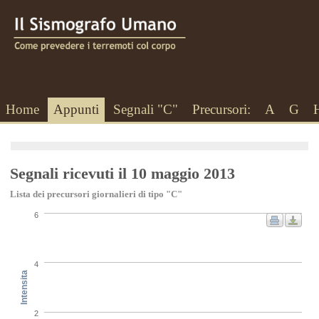
Home
Appunti
Segnali "C"
Precursori:
A
G
Segnali ricevuti il 10 maggio 2013
Lista dei precursori giornalieri di tipo "C"
6
4
Intensita
2