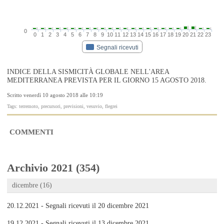
0
0
1
2
3
4
5
6
7
8
9
10
11
12
13
14
15
16
17
18
19
20
21
22
23
Segnali ricevuti
INDICE DELLA SISMICITÀ GLOBALE NELL'AREA
MEDITERRANEA PREVISTA PER IL GIORNO 15 AGOSTO 2018.
Scritto venerdì 10 agosto 2018 alle 10:19
Tags: terremoto, precursori, previsioni, vesuvio, flegrei
COMMENTI
Archivio 2021 (354)
dicembre (16)
20.12.2021 - Segnali ricevuti il 20 dicembre 2021
19.12.2021 - Segnali ricevuti il 13 dicembre 2021