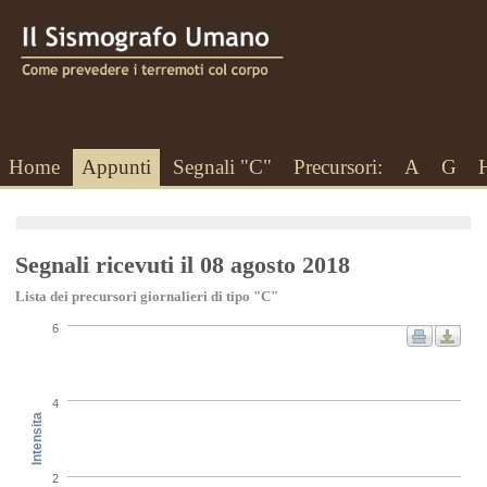
Home
Appunti
Segnali "C"
Precursori:
A
G
Segnali ricevuti il 08 agosto 2018
Lista dei precursori giornalieri di tipo "C"
6
4
Intensita
2