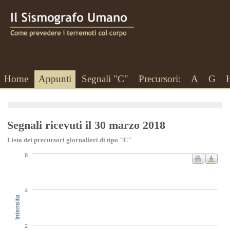
Home
Appunti
Segnali "C"
Precursori:
A
G
Segnali ricevuti il 30 marzo 2018
Lista dei precursori giornalieri di tipo "C"
6
4
Intensita
2